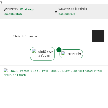
"');
DESTEK
Whatsapp
WHATSAPP İLETİŞİM
05359609675
5359609675
GİRİŞ YAP
SEPETİM
& Üye Ol