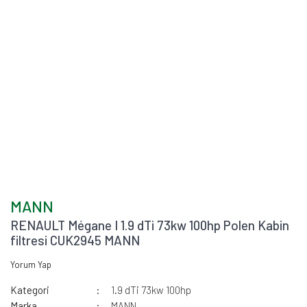
MANN
RENAULT Mégane I 1.9 dTi 73kw 100hp Polen Kabin
filtresi CUK2945 MANN
Yorum Yap
Kategori
1.9 dTi 73kw 100hp
Marka
MANN