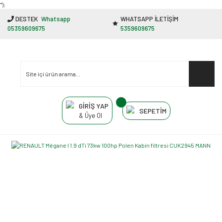
"');
DESTEK
Whatsapp
WHATSAPP İLETİŞİM
05359609675
5359609675
GİRİŞ YAP
SEPETİM
& Üye Ol