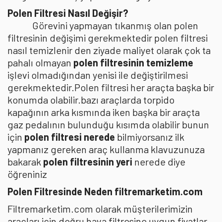
Polen Filtresi Nasıl Değişir?
Görevini yapmayan tıkanmış olan polen
filtresinin değişimi gerekmektedir polen filtresi
nasıl temizlenir den ziyade maliyet olarak çok ta
pahalı olmayan
polen filtresinin temizleme
işlevi olmadığından yenisi ile değiştirilmesi
gerekmektedir.Polen filtresi her araçta başka bir
konumda olabilir.bazı araçlarda torpido
kapağının arka kısmında iken başka bir araçta
gaz pedalının bulunduğu kısımda olabilir bunun
için
polen filtresi nerede
bilmiyorsanız ilk
yapmanız gereken araç kullanma klavuzunuza
bakarak
polen filtresinin yeri
nerede diye
öğreniniz
Polen Filtresinde Neden filtremarketim.com
Filtremarketim.com olarak müşterilerimizin
araçları için doğru hava filtresine uygun fiyatlar