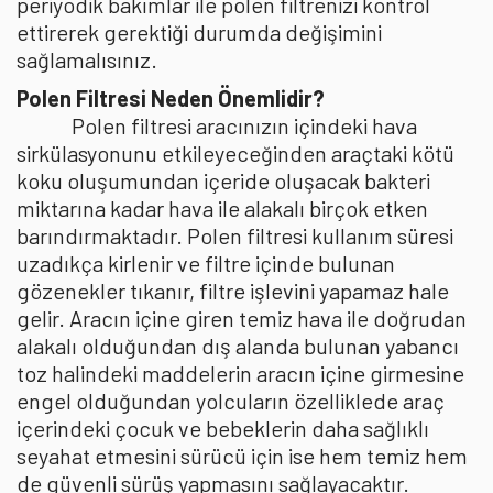
periyodik bakımlar ile polen filtrenizi kontrol
ettirerek gerektiği durumda değişimini
sağlamalısınız.
Polen Filtresi Neden Önemlidir?
Polen filtresi aracınızın içindeki hava
sirkülasyonunu etkileyeceğinden araçtaki kötü
koku oluşumundan içeride oluşacak bakteri
miktarına kadar hava ile alakalı birçok etken
barındırmaktadır. Polen filtresi kullanım süresi
uzadıkça kirlenir ve filtre içinde bulunan
gözenekler tıkanır, filtre işlevini yapamaz hale
gelir. Aracın içine giren temiz hava ile doğrudan
alakalı olduğundan dış alanda bulunan yabancı
toz halindeki maddelerin aracın içine girmesine
engel olduğundan yolcuların özelliklede araç
içerindeki çocuk ve bebeklerin daha sağlıklı
seyahat etmesini sürücü için ise hem temiz hem
de güvenli sürüş yapmasını sağlayacaktır.