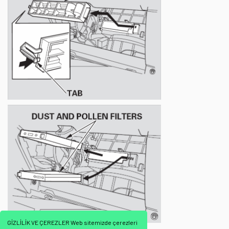
GİZLİLİK VE ÇEREZLER Web sitemizde çerezleri