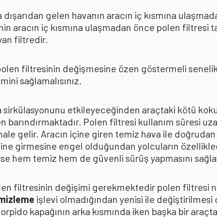
rda dışarıdan gelen havanın aracın iç kısmına ulaşmad
in aracın iç kısmına ulaşmadan önce polen filtresi t
n filtredir.
len filtresinin değişmesine özen göstermeli senelik p
mini sağlamalısınız.
ava sirkülasyonunu etkileyeceğinden araçtaki kötü k
n barındırmaktadır. Polen filtresi kullanım süresi uza
 hale gelir. Aracın içine giren temiz hava ile doğrud
çine girmesine engel olduğundan yolcuların özellikle
n ise hem temiz hem de güvenli sürüş yapmasını sağla
n filtresinin değişimi gerekmektedir polen filtresi n
emizleme
işlevi olmadığından yenisi ile değiştirilmesi
torpido kapağının arka kısmında iken başka bir araçt