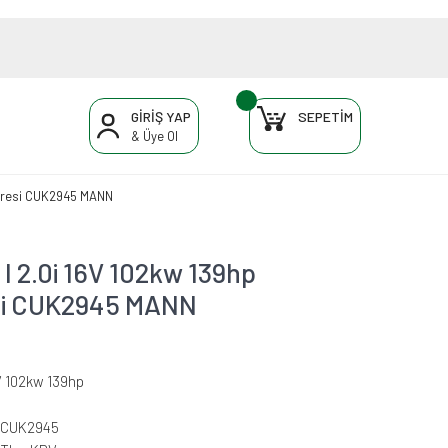
GİRİŞ YAP
SEPETİM
& Üye Ol
ltresi CUK2945 MANN
 2.0i 16V 102kw 139hp
resi CUK2945 MANN
V 102kw 139hp
-CUK2945