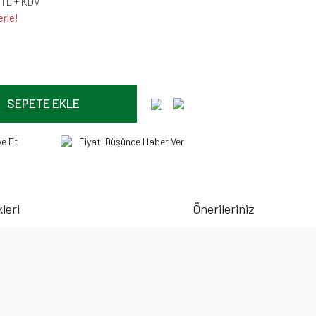
 TL + KDV
erle!
SEPETE EKLE
ye Et
Fiyatı Düşünce Haber Ver
leri
Önerileriniz