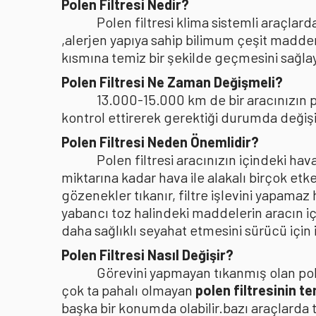
Polen Filtresi Nedir?
Polen filtresi klima sistemli araçla
,alerjen yapıya sahip bilimum çeşit madden
kısmına temiz bir şekilde geçmesini sağlaya
Polen Filtresi Ne Zaman Değişmeli?
13.000-15.000 km de bir aracınızın po
kontrol ettirerek gerektiği durumda değişi
Polen Filtresi Neden Önemlidir?
Polen filtresi aracınızın içindeki h
miktarına kadar hava ile alakalı birçok etke
gözenekler tıkanır, filtre işlevini yapamaz
yabancı toz halindeki maddelerin aracın i
daha sağlıklı seyahat etmesini sürücü içi
Polen Filtresi Nasıl Değişir?
Görevini yapmayan tıkanmış olan pole
çok ta pahalı olmayan
polen filtresinin t
başka bir konumda olabilir.bazı araçlarda 