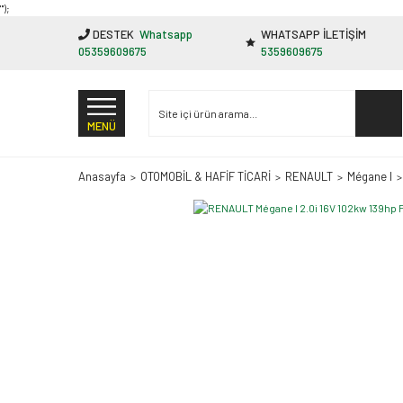
"');
DESTEK
Whatsapp
WHATSAPP İLETİŞİM
05359609675
5359609675
MENÜ
Anasayfa
OTOMOBİL & HAFİF TİCARİ
RENAULT
Mégane I