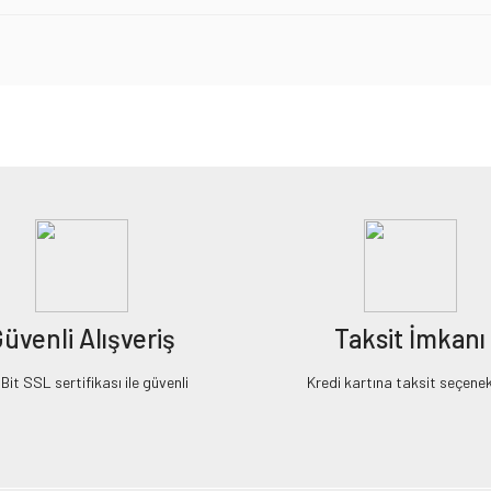
iz gördüğünüz noktaları öneri formunu kullanarak tarafımıza iletebilirsiniz.
Bu ürüne ilk yorumu siz yapın!
Yorum Yaz
üvenli Alışveriş
Taksit İmkanı
it SSL sertifikası ile güvenli
Kredi kartına taksit seçenek