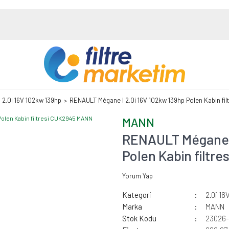
2.0i 16V 102kw 139hp
RENAULT Mégane I 2.0i 16V 102kw 139hp Polen Kabin fi
MANN
RENAULT Mégane I
Polen Kabin filt
Yorum Yap
Kategori
2.0i 16
Marka
MANN
Stok Kodu
23026