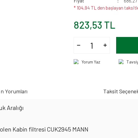
Fiyat
686,27
* 104,94 TL den başlayan taksitl
823,53 TL
Yorum Yaz
Tavsi
n Yorumları
Taksit Seçenek
k Aralığı
olen Kabin filtresi CUK2945 MANN