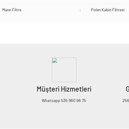
Mann Filtre
:
Polen Kabin Filtresi
Bu ürünün fiyat bilgisi, resim, ürün açıklamalarında ve diğer konularda yeters
Görüş ve önerileriniz için teşekkür ederiz.
Ürün resmi kalitesiz, bozuk veya görüntülenemiyor.
Ürün açıklamasında eksik bilgiler bulunuyor.
Ürün bilgilerinde hatalar bulunuyor.
Ürün fiyatı diğer sitelerden daha pahalı.
Müşteri Hizmetleri
G
Bu ürüne benzer farklı alternatifler olmalı.
Whatsapp 535 960 96 75
256B