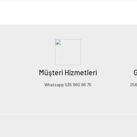
Bu ürünün fiyat bilgisi, resim, ürün açıklamalarında ve diğer konularda yeters
Görüş ve önerileriniz için teşekkür ederiz.
Ürün resmi kalitesiz, bozuk veya görüntülenemiyor.
Ürün açıklamasında eksik bilgiler bulunuyor.
Ürün bilgilerinde hatalar bulunuyor.
Ürün fiyatı diğer sitelerden daha pahalı.
Müşteri Hizmetleri
G
Bu ürüne benzer farklı alternatifler olmalı.
Whatsapp 535 960 96 75
256B