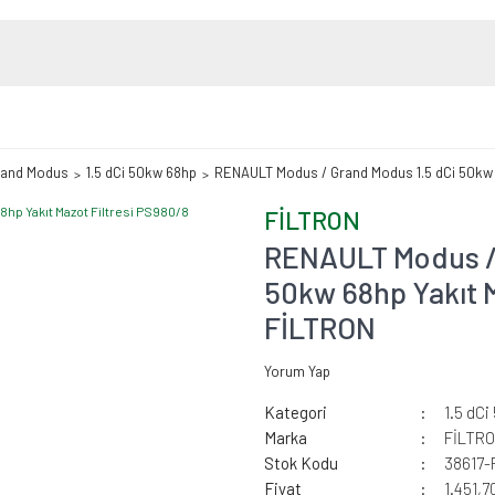
rand Modus
1.5 dCi 50kw 68hp
RENAULT Modus / Grand Modus 1.5 dCi 50kw 6
FİLTRON
RENAULT Modus / 
50kw 68hp Yakıt M
FİLTRON
Yorum Yap
Kategori
1.5 dC
Marka
FİLTR
Stok Kodu
38617-
Fiyat
1.451,7