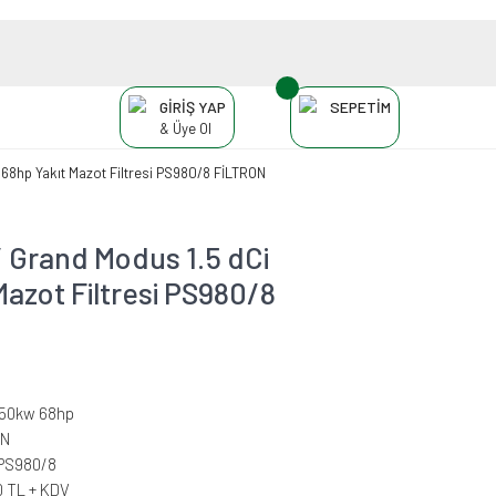
GİRİŞ YAP
SEPETİM
& Üye Ol
8hp Yakıt Mazot Filtresi PS980/8 FİLTRON
Grand Modus 1.5 dCi
azot Filtresi PS980/8
i 50kw 68hp
ON
PS980/8
0 TL + KDV