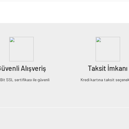
iz gördüğünüz noktaları öneri formunu kullanarak tarafımıza iletebilirsiniz.
Bu ürüne ilk yorumu siz yapın!
Yorum Yaz
üvenli Alışveriş
Taksit İmkanı
it SSL sertifikası ile güvenli
Kredi kartına taksit seçenek
Gönder