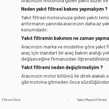
Aracınızın motoruna giden yakıtı süzer ve
Neden yakıt filtresi bakımı yapmalıyım ?
Yakıt filtresi motorunuza giden yakıtı te
arttırmanın yanında aracınızın daha az y
konumdadır.
Yakıt filtremin bakımını ne zaman yapma
Aracınızın marka ve modeline göre yakıt f
araç için standart bir araç bakım aralığı y
değişeceğine firmanızdan öğrenebilirsiniz
Yakıt filtremi neden değiştirmeliyim ?
Aracınızın motor bölümü ile direk alakalı 
gibi mototra gitmeden önce süzdüğünden b
Filtron Filtre
:
Yakıt (Mazot) Filtresi