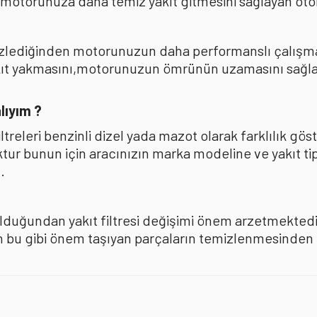
 motorunuza daha temiz yakıt gitmesini sağlayan oto
mizlediğinden motorunuzun daha performanslı çalışması
akıt yakmasını,motorunuzun ömrünün uzamasını sağla
lıyım ?
iltreleri benzinli dizel yada mazot olarak farklılık 
oktur bunun için aracınızın marka modeline ve yakıt ti
.
olduğundan yakıt filtresi değişimi önem arzetmektedir
u gibi önem taşıyan parçaların temizlenmesinden ise