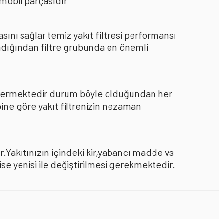
mobil parçasıdır
nı sağlar temiz yakıt filtresi performansı
dığından filtre grubunda en önemli
göstermektedir durum böyle olduğundan her
pine göre yakıt filtrenizin nezaman
.Yakıtınızın içindeki kir,yabancı madde vs
 yenisi ile değiştirilmesi gerekmektedir.