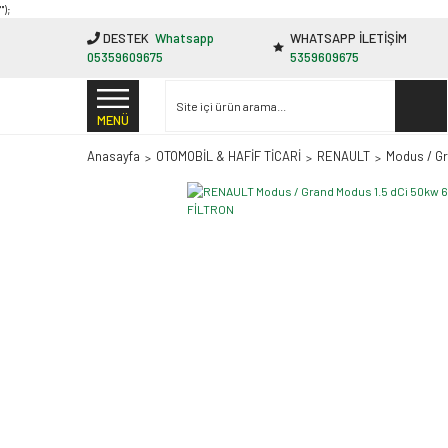
"');
DESTEK
Whatsapp
WHATSAPP İLETİŞİM
05359609675
5359609675
MENÜ
Anasayfa
OTOMOBİL & HAFİF TİCARİ
RENAULT
Modus / G