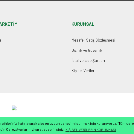
ARKETİM
KURUMSAL
a
Mesafeli Satış Sözleşmesi
Gizlilik ve Güvenlik
İptal ve İade Şartları
Kişisel Veriler
cihlerinizi hatırlayarak size en uygun deneyimi sunmak için kullanıyoruz. “Tüm çerez
çin Çerez Ayarlarını ziyaret edebilirsiniz.
KİŞİSEL VERİLERİN KORUNMASI
ile
ideasoft
e-