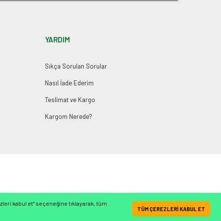
YARDIM
Sıkça Sorulan Sorular
Nasıl İade Ederim
Teslimat ve Kargo
Kargom Nerede?
leri kabul et” seçeneğine tıklayarak, tüm
Whatsapp İletişim Hattı
TÜM ÇEREZLERİ KABUL ET