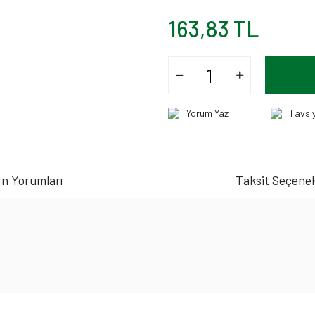
163,83 TL
Yorum Yaz
Tavsi
n Yorumları
Taksit Seçenek
ı
iz gördüğünüz noktaları öneri formunu kullanarak tarafımıza iletebilirsiniz.