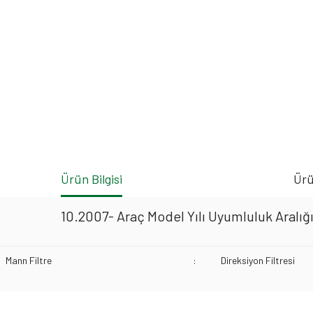
Ürün Bilgisi
Ürü
10.2007- Araç Model Yılı Uyumluluk Aralığ
Mann Filtre
:
Direksiyon Filtresi
Bu ürünün fiyat bilgisi, resim, ürün açıklamalarında ve diğer konularda yeters