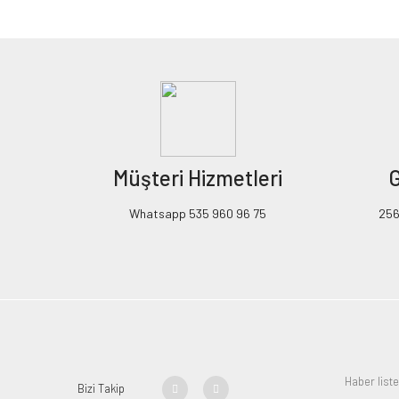
Görüş ve önerileriniz için teşekkür ederiz.
Ürün resmi kalitesiz, bozuk veya görüntülenemiyor.
Ürün açıklamasında eksik bilgiler bulunuyor.
Ürün bilgilerinde hatalar bulunuyor.
Ürün fiyatı diğer sitelerden daha pahalı.
Müşteri Hizmetleri
G
Bu ürüne benzer farklı alternatifler olmalı.
Whatsapp 535 960 96 75
256B
Bizi Takip