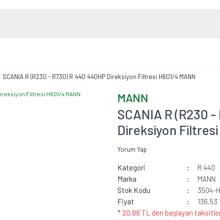
SCANIA R (R230 - R730) R 440 440HP Direksiyon Filtresi H601/4 MANN
MANN
SCANIA R (R230 -
Direksiyon Filtre
Yorum Yap
Kategori
R 440
Marka
MANN
Stok Kodu
3504-H
Fiyat
136,53
* 20,88 TL den başlayan taksitler