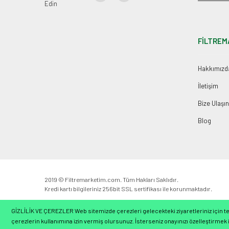
Edin
FİLTREM
Hakkımızd
İletişim
Bize Ulaşın
Blog
2019 © Filtremarketim.com. Tüm Hakları Saklıdır.
Kredi kartı bilgileriniz 256bit SSL sertifikası ile korunmaktadır.
GİZLİLİK VE ÇEREZLER Web sitemizde çerezleri gelecekteki ziyaretleriniz için ter
çerezlerin kullanımına izin vermiş olursunuz. İsterseniz onayınızı özelleştirmek i