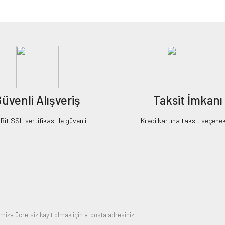
Bu ürüne ilk yorumu siz yapın!
Yorum Yaz
üvenli Alışveriş
Taksit İmkanı
it SSL sertifikası ile güvenli
Kredi kartına taksit seçenek
Gönder