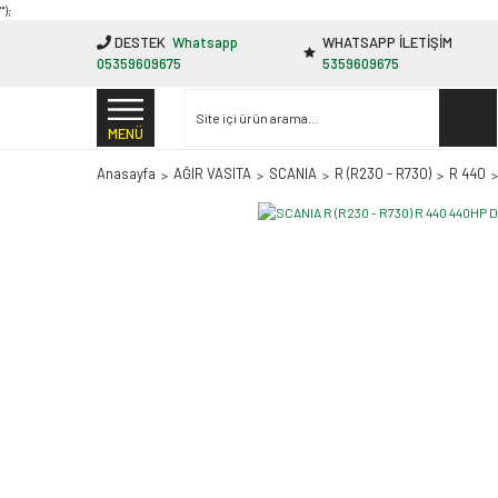
"');
DESTEK
Whatsapp
WHATSAPP İLETİŞİM
05359609675
5359609675
MENÜ
Anasayfa
AĞIR VASITA
SCANIA
R (R230 - R730)
R 440