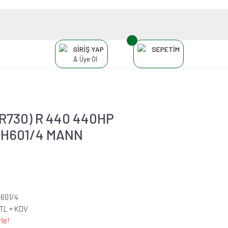
GİRİŞ YAP
SEPETİM
& Üye Ol
 R730) R 440 440HP
si H601/4 MANN
601/4
 TL + KDV
le!