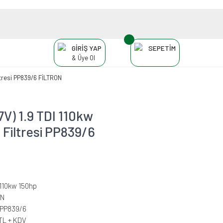
GİRİŞ YAP
SEPETİM
& Üye Ol
ltresi PP839/6 FİLTRON
7V) 1.9 TDI 110kw
 Filtresi PP839/6
 110kw 150hp
ON
PP839/6
 TL + KDV