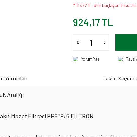
* 117,77 TL den başlayan taksitler
924,17 TL
Yorum Yaz
Tavsi
n Yorumları
Taksit Seçenek
k Aralığı
Yakıt Mazot Filtresi PP839/6 FİLTRON