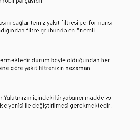
mobil parçasıdır
nı sağlar temiz yakıt filtresi performansı
dığından filtre grubunda en önemli
göstermektedir durum böyle olduğundan her
pine göre yakıt filtrenizin nezaman
.Yakıtınızın içindeki kir,yabancı madde vs
 yenisi ile değiştirilmesi gerekmektedir.