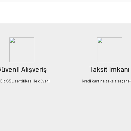
iz gördüğünüz noktaları öneri formunu kullanarak tarafımıza iletebilirsiniz.
Bu ürüne ilk yorumu siz yapın!
Yorum Yaz
üvenli Alışveriş
Taksit İmkanı
it SSL sertifikası ile güvenli
Kredi kartına taksit seçenek
Gönder