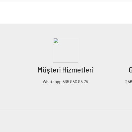
Bu ürünün fiyat bilgisi, resim, ürün açıklamalarında ve diğer konularda yeters
Görüş ve önerileriniz için teşekkür ederiz.
Ürün resmi kalitesiz, bozuk veya görüntülenemiyor.
Ürün açıklamasında eksik bilgiler bulunuyor.
Ürün bilgilerinde hatalar bulunuyor.
Ürün fiyatı diğer sitelerden daha pahalı.
Müşteri Hizmetleri
G
Bu ürüne benzer farklı alternatifler olmalı.
Whatsapp 535 960 96 75
256B