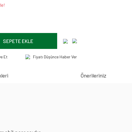
le!
SEPETE EKLE
ye Et
Fiyatı Düşünce Haber Ver
leri
Önerileriniz