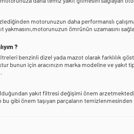
 motorunuza daha temiz yakıt gitmesini sağlayan oto
mizlediğinden motorunuzun daha performanslı çalışması
akıt yakmasını,motorunuzun ömrünün uzamasını sağla
lıyım ?
iltreleri benzinli dizel yada mazot olarak farklılık 
oktur bunun için aracınızın marka modeline ve yakıt ti
.
olduğundan yakıt filtresi değişimi önem arzetmektedir
u gibi önem taşıyan parçaların temizlenmesinden ise