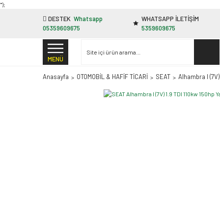
"');
DESTEK
Whatsapp
WHATSAPP İLETİŞİM
05359609675
5359609675
MENÜ
Anasayfa
OTOMOBİL & HAFİF TİCARİ
SEAT
Alhambra I (7V)