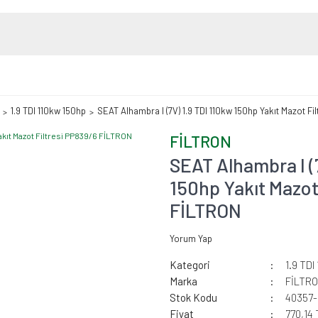
1.9 TDI 110kw 150hp
SEAT Alhambra I (7V) 1.9 TDI 110kw 150hp Yakıt Mazot Fi
FİLTRON
SEAT Alhambra I (
150hp Yakıt Mazot
FİLTRON
Yorum Yap
Kategori
1.9 TDI
Marka
FİLTR
Stok Kodu
40357-
Fiyat
770,14