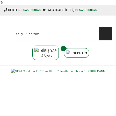
"');
DESTEK
05359609675
WHATSAPP İLETİŞİM
5359609675
GİRİŞ YAP
SEPETİM
& Üye Ol