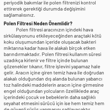
periyodik bakımlar ile polen filtrenizi kontrol
ettirerek gerektiği durumda değişimini
sağlamalısınız.
Polen Filtresi Neden Önemlidir?
Polen filtresi aracınızın içindeki hava
sirkülasyonunu etkileyeceğinden araçtaki kötü
koku oluşumundan içeride oluşacak bakteri
miktarına kadar hava ile alakalı birçok etken
barındırmaktadır. Polen filtresi kullanım süresi
uzadıkça kirlenir ve filtre içinde bulunan
gözenekler tıkanır, filtre işlevini yapamaz hale
gelir. Aracın içine giren temiz hava ile doğrudan
alakalı olduğundan dış alanda bulunan yabancı
toz halindeki maddelerin aracın içine girmesine
engel olduğundan yolcuların özelliklede araç
içerindeki çocuk ve bebeklerin daha sağlıklı
seyahat etmesini sürücü için ise hem temiz hem
de güvenli sürüş yapmasını sağlayacaktır.