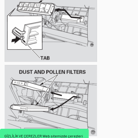
GİZLİLİK VE ÇEREZLER Web sitemizde çerezleri