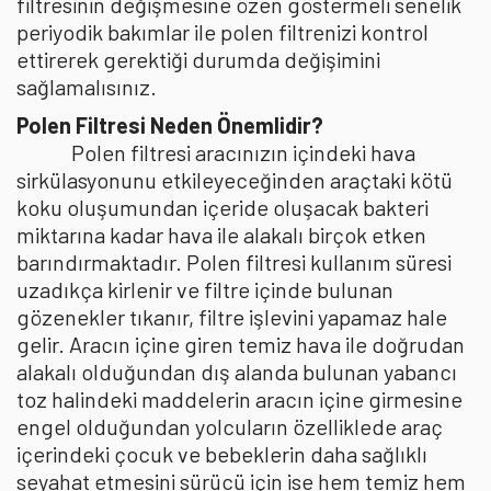
filtresinin değişmesine özen göstermeli senelik
periyodik bakımlar ile polen filtrenizi kontrol
ettirerek gerektiği durumda değişimini
sağlamalısınız.
Polen Filtresi Neden Önemlidir?
Polen filtresi aracınızın içindeki hava
sirkülasyonunu etkileyeceğinden araçtaki kötü
koku oluşumundan içeride oluşacak bakteri
miktarına kadar hava ile alakalı birçok etken
barındırmaktadır. Polen filtresi kullanım süresi
uzadıkça kirlenir ve filtre içinde bulunan
gözenekler tıkanır, filtre işlevini yapamaz hale
gelir. Aracın içine giren temiz hava ile doğrudan
alakalı olduğundan dış alanda bulunan yabancı
toz halindeki maddelerin aracın içine girmesine
engel olduğundan yolcuların özelliklede araç
içerindeki çocuk ve bebeklerin daha sağlıklı
seyahat etmesini sürücü için ise hem temiz hem