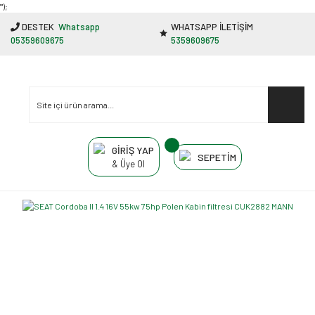
"');
DESTEK
Whatsapp
WHATSAPP İLETİŞİM
05359609675
5359609675
GİRİŞ YAP
SEPETİM
& Üye Ol