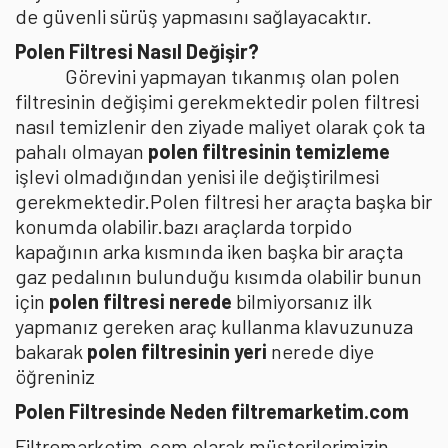
de güvenli sürüş yapmasını sağlayacaktır.
Polen Filtresi Nasıl Değişir?
Görevini yapmayan tıkanmış olan polen
filtresinin değişimi gerekmektedir polen filtresi
nasıl temizlenir den ziyade maliyet olarak çok ta
pahalı olmayan
polen filtresinin temizleme
işlevi olmadığından yenisi ile değiştirilmesi
gerekmektedir.Polen filtresi her araçta başka bir
konumda olabilir.bazı araçlarda torpido
kapağının arka kısmında iken başka bir araçta
gaz pedalının bulunduğu kısımda olabilir bunun
için
polen filtresi nerede
bilmiyorsanız ilk
yapmanız gereken araç kullanma klavuzunuza
bakarak
polen filtresinin yeri
nerede diye
öğreniniz
Polen Filtresinde Neden filtremarketim.com
Filtremarketim.com olarak müşterilerimizin