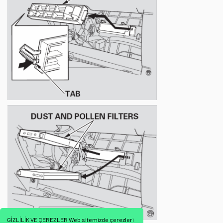
GİZLİLİK VE ÇEREZLER Web sitemizde çerezleri