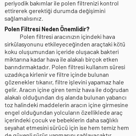
periyodik bakımlar ile polen filtrenizi kontrol
ettirerek gerektiği durumda değişimini
sağlamalısınız.
Polen Filtresi Neden Önemlidir?
Polen filtresi aracınızın içindeki hava
sirkülasyonunu etkileyeceğinden araçtaki kötü
koku oluşumundan içeride oluşacak bakteri
miktarına kadar hava ile alakalı birçok etken
barındırmaktadır. Polen filtresi kullanım süresi
uzadıkça kirlenir ve filtre içinde bulunan
gözenekler tıkanır, filtre işlevini yapamaz hale
gelir. Aracın içine giren temiz hava ile doğrudan
alakalı olduğundan dış alanda bulunan yabancı
toz halindeki maddelerin aracın içine girmesine
engel olduğundan yolcuların özelliklede araç
içerindeki çocuk ve bebeklerin daha sağlıklı
seyahat etmesini sürücü için ise hem temiz hem
de güvenli sürüş yapmasını sağlayacaktır.