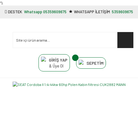
"');
DESTEK
Whatsapp 05359609675
WHATSAPP İLETİŞİM
5359609675
GİRİŞ YAP
SEPETİM
& Üye Ol