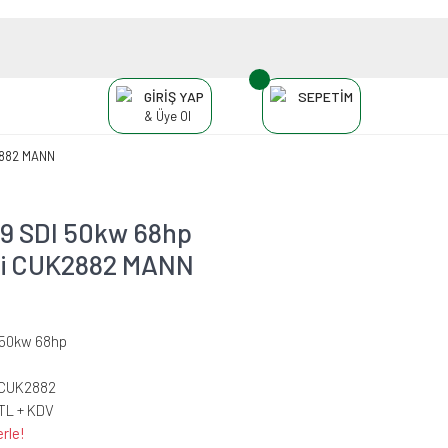
GİRİŞ YAP
SEPETİM
& Üye Ol
K2882 MANN
.9 SDI 50kw 68hp
esi CUK2882 MANN
I 50kw 68hp
-CUK2882
 TL + KDV
rle!