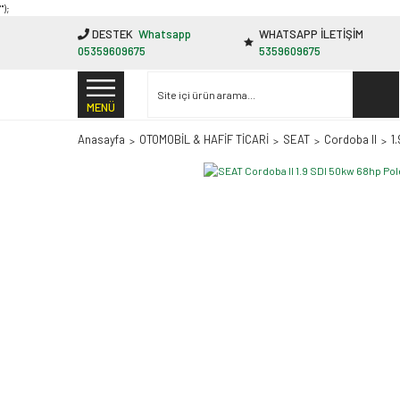
"');
DESTEK
Whatsapp
WHATSAPP İLETİŞİM
05359609675
5359609675
MENÜ
Anasayfa
OTOMOBİL & HAFİF TİCARİ
SEAT
Cordoba II
1