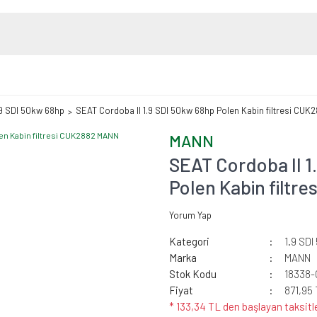
.9 SDI 50kw 68hp
SEAT Cordoba II 1.9 SDI 50kw 68hp Polen Kabin filtresi CU
MANN
SEAT Cordoba II 1
Polen Kabin filtr
Yorum Yap
Kategori
1.9 SD
Marka
MANN
Stok Kodu
18338
Fiyat
871,95
* 133,34 TL den başlayan taksitle