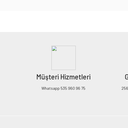
Bu ürünün fiyat bilgisi, resim, ürün açıklamalarında ve diğer konularda yeters
Görüş ve önerileriniz için teşekkür ederiz.
Ürün resmi kalitesiz, bozuk veya görüntülenemiyor.
Ürün açıklamasında eksik bilgiler bulunuyor.
Ürün bilgilerinde hatalar bulunuyor.
Ürün fiyatı diğer sitelerden daha pahalı.
Müşteri Hizmetleri
G
Bu ürüne benzer farklı alternatifler olmalı.
Whatsapp 535 960 96 75
256B