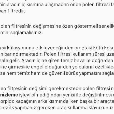
in aracın iç kısmına ulaşmadan önce polen filtresi t
n filtredir.
len filtresinin değişmesine özen göstermeli senelik p
mini sağlamalısınız.
ava sirkülasyonunu etkileyeceğinden araçtaki kötü k
n barındırmaktadır. Polen filtresi kullanım süresi uza
 hale gelir. Aracın içine giren temiz hava ile doğrud
çine girmesine engel olduğundan yolcuların özellikle
n ise hem temiz hem de güvenli sürüş yapmasını sağla
n filtresinin değişimi gerekmektedir polen filtresi n
emizleme
işlevi olmadığından yenisi ile değiştirilmesi
torpido kapağının arka kısmında iken başka bir araçt
anız ilk yapmanız gereken araç kullanma klavuzunu