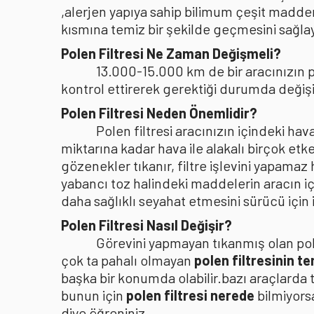
,alerjen yapıya sahip bilimum çeşit madden
kısmına temiz bir şekilde geçmesini sağlaya
Polen Filtresi Ne Zaman Değişmeli?
13.000-15.000 km de bir aracınızın po
kontrol ettirerek gerektiği durumda değişi
Polen Filtresi Neden Önemlidir?
Polen filtresi aracınızın içindeki h
miktarına kadar hava ile alakalı birçok etke
gözenekler tıkanır, filtre işlevini yapamaz
yabancı toz halindeki maddelerin aracın i
daha sağlıklı seyahat etmesini sürücü içi
Polen Filtresi Nasıl Değişir?
Görevini yapmayan tıkanmış olan pole
çok ta pahalı olmayan
polen filtresinin t
başka bir konumda olabilir.bazı araçlarda 
bunun için
polen filtresi nerede
bilmiyors
diye öğreniniz