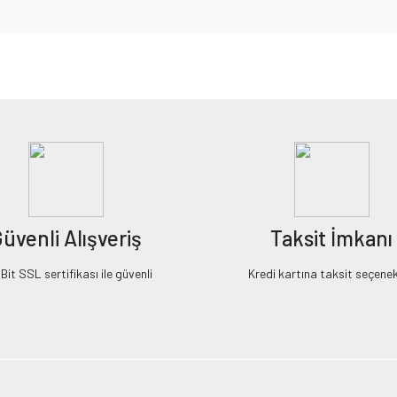
iz gördüğünüz noktaları öneri formunu kullanarak tarafımıza iletebilirsiniz.
Bu ürüne ilk yorumu siz yapın!
Yorum Yaz
üvenli Alışveriş
Taksit İmkanı
it SSL sertifikası ile güvenli
Kredi kartına taksit seçenek
Gönder