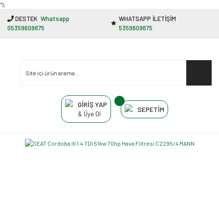
"');
DESTEK
Whatsapp
WHATSAPP İLETİŞİM
05359609675
5359609675
GİRİŞ YAP
SEPETİM
& Üye Ol