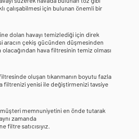
 havayı süzerek havada bulunan toz gibi
ı çalışabilmesi için bulunan önemli bir
ine dolan havayı temizlediği için direk
kisi aracın çekiş gücünden düşmesinden
 olacağından hava filtresinin temiz olması
 filtresinde oluşan tıkanmanın boyutu fazla
ltrenizi yenisi ile değiştirmenizi tavsiye
le müşteri memnuniyetini en önde tutarak
ı aynı zamanda
filtre satıcısıyız.