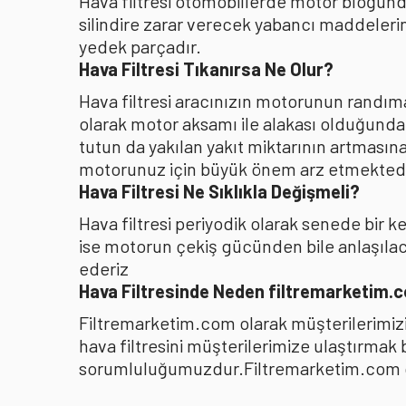
Hava filtresi otomobillerde motor bloğunda
silindire zarar verecek yabancı maddelerin
yedek parçadır.
Hava Filtresi Tıkanırsa Ne Olur?
Hava filtresi aracınızın motorunun randıman
olarak motor aksamı ile alakası olduğunda
tutun da yakılan yakıt miktarının artması
motorunuz için büyük önem arz etmektedi
Hava Filtresi Ne Sıklıkla Değişmeli?
Hava filtresi periyodik olarak senede bir 
ise motorun çekiş gücünden bile anlaşılacağ
ederiz
Hava Filtresinde Neden filtremarketim.
Filtremarketim.com olarak müşterilerimizin
hava filtresini müşterilerimize ulaştırmak
sorumluluğumuzdur.Filtremarketim.com olar