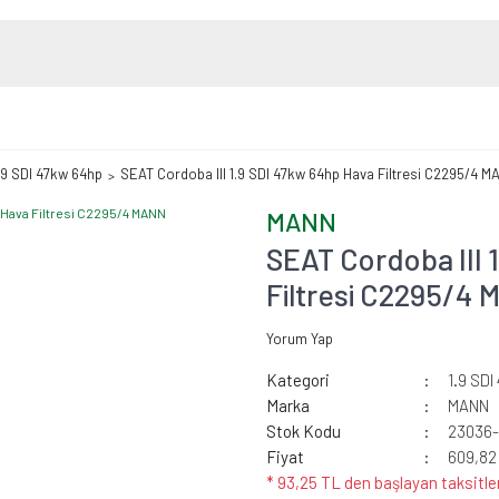
.9 SDI 47kw 64hp
SEAT Cordoba III 1.9 SDI 47kw 64hp Hava Filtresi C2295/4 M
MANN
SEAT Cordoba III 
Filtresi C2295/4
Yorum Yap
Kategori
1.9 SD
Marka
MANN
Stok Kodu
23036
Fiyat
609,82
* 93,25 TL den başlayan taksitler