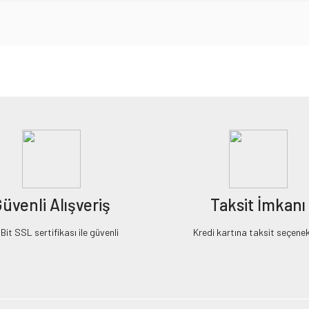
iz gördüğünüz noktaları öneri formunu kullanarak tarafımıza iletebilirsiniz.
Bu ürüne ilk yorumu siz yapın!
Yorum Yaz
üvenli Alışveriş
Taksit İmkanı
it SSL sertifikası ile güvenli
Kredi kartına taksit seçenek