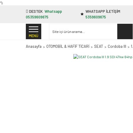
"');
DESTEK
Whatsapp
WHATSAPP İLETİŞİM
05359609675
5359609675
MENÜ
Anasayfa
OTOMOBİL & HAFİF TİCARİ
SEAT
Cordoba III
1