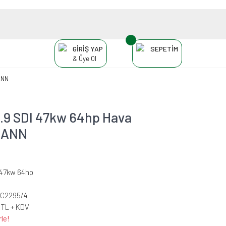
GİRİŞ YAP
SEPETİM
& Üye Ol
ANN
1.9 SDI 47kw 64hp Hava
 MANN
I 47kw 64hp
-C2295/4
 TL + KDV
le!