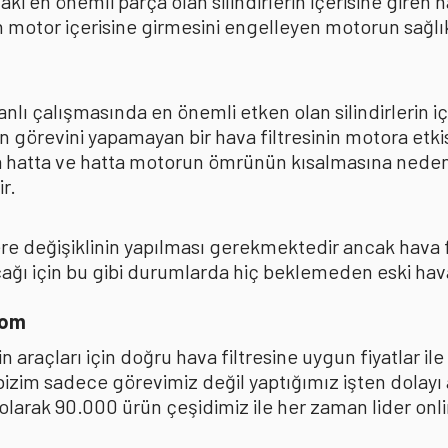
ki en önemli parça olan silindirlerin içerisine giren
 motor içerisine girmesini engelleyen motorun sağlıkl
lı çalışmasında en önemli etken olan silindirlerin iç
n görevini yapamayan bir hava filtresinin motora et
na hatta ve hatta motorun ömrünün kısalmasına neden
r.
kere değişiklinin yapılması gerekmektedir ancak hava
ı için bu gibi durumlarda hiç beklemeden eski hava fi
com
 araçları için doğru hava filtresine uygun fiyatlar i
 bizim sadece görevimiz değil yaptığımız işten dolay
ak 90.000 ürün çeşidimiz ile her zaman lider online 