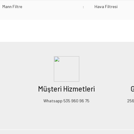
Mann Filtre
:
Hava Filtresi
Bu ürünün fiyat bilgisi, resim, ürün açıklamalarında ve diğer konularda yeters
Görüş ve önerileriniz için teşekkür ederiz.
Ürün resmi kalitesiz, bozuk veya görüntülenemiyor.
Ürün açıklamasında eksik bilgiler bulunuyor.
Ürün bilgilerinde hatalar bulunuyor.
Ürün fiyatı diğer sitelerden daha pahalı.
Müşteri Hizmetleri
G
Bu ürüne benzer farklı alternatifler olmalı.
Whatsapp 535 960 96 75
256B