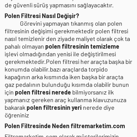
de güvenli sürüş yapmasını sağlayacaktır.
Polen Filtresi Nasıl Değişir?
Görevini yapmayan tıkanmış olan polen
filtresinin değişimi gerekmektedir polen filtresi
nasıl temizlenir den ziyade maliyet olarak çok ta
pahalı olmayan
polen filtresinin temizleme
işlevi olmadığından yenisi ile değiştirilmesi
gerekmektedir.Polen filtresi her araçta başka bir
konumda olabilir.bazı araçlarda torpido
kapağının arka kısmında iken başka bir araçta
gaz pedalının bulunduğu kısımda olabilir bunun
için
polen filtresi nerede
bilmiyorsanız ilk
yapmanız gereken araç kullanma klavuzunuza
bakarak
polen filtresinin yeri
nerede diye
öğreniniz
Polen Filtresinde Neden filtremarketim.com
Filtremarketim.com olarak müşterilerimizin