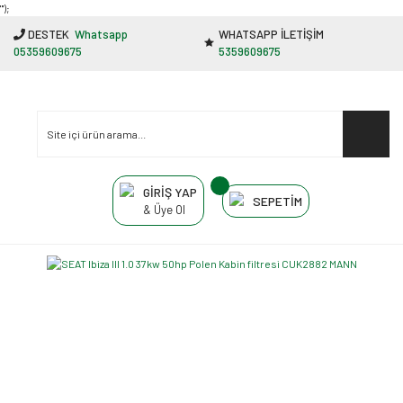
"');
DESTEK
Whatsapp
WHATSAPP İLETİŞİM
05359609675
5359609675
GİRİŞ YAP
SEPETİM
& Üye Ol