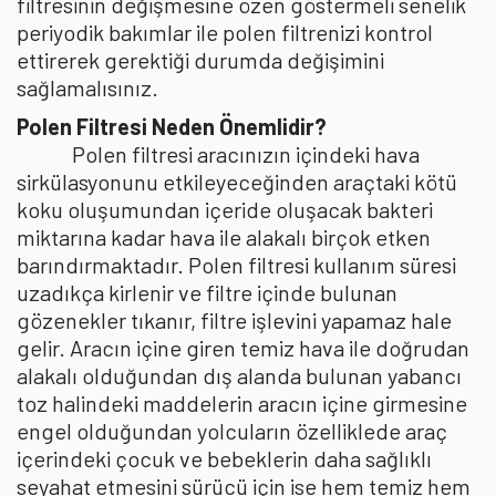
filtresinin değişmesine özen göstermeli senelik
periyodik bakımlar ile polen filtrenizi kontrol
ettirerek gerektiği durumda değişimini
sağlamalısınız.
Polen Filtresi Neden Önemlidir?
Polen filtresi aracınızın içindeki hava
sirkülasyonunu etkileyeceğinden araçtaki kötü
koku oluşumundan içeride oluşacak bakteri
miktarına kadar hava ile alakalı birçok etken
barındırmaktadır. Polen filtresi kullanım süresi
uzadıkça kirlenir ve filtre içinde bulunan
gözenekler tıkanır, filtre işlevini yapamaz hale
gelir. Aracın içine giren temiz hava ile doğrudan
alakalı olduğundan dış alanda bulunan yabancı
toz halindeki maddelerin aracın içine girmesine
engel olduğundan yolcuların özelliklede araç
içerindeki çocuk ve bebeklerin daha sağlıklı
seyahat etmesini sürücü için ise hem temiz hem