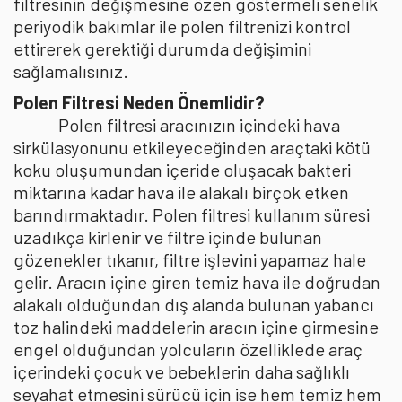
filtresinin değişmesine özen göstermeli senelik
periyodik bakımlar ile polen filtrenizi kontrol
ettirerek gerektiği durumda değişimini
sağlamalısınız.
Polen Filtresi Neden Önemlidir?
Polen filtresi aracınızın içindeki hava
sirkülasyonunu etkileyeceğinden araçtaki kötü
koku oluşumundan içeride oluşacak bakteri
miktarına kadar hava ile alakalı birçok etken
barındırmaktadır. Polen filtresi kullanım süresi
uzadıkça kirlenir ve filtre içinde bulunan
gözenekler tıkanır, filtre işlevini yapamaz hale
gelir. Aracın içine giren temiz hava ile doğrudan
alakalı olduğundan dış alanda bulunan yabancı
toz halindeki maddelerin aracın içine girmesine
engel olduğundan yolcuların özelliklede araç
içerindeki çocuk ve bebeklerin daha sağlıklı
seyahat etmesini sürücü için ise hem temiz hem