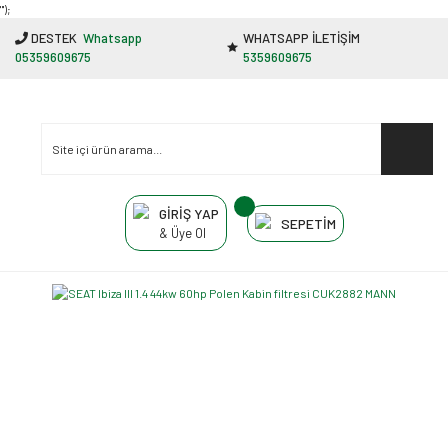
"');
DESTEK
Whatsapp
WHATSAPP İLETİŞİM
05359609675
5359609675
GİRİŞ YAP
SEPETİM
& Üye Ol