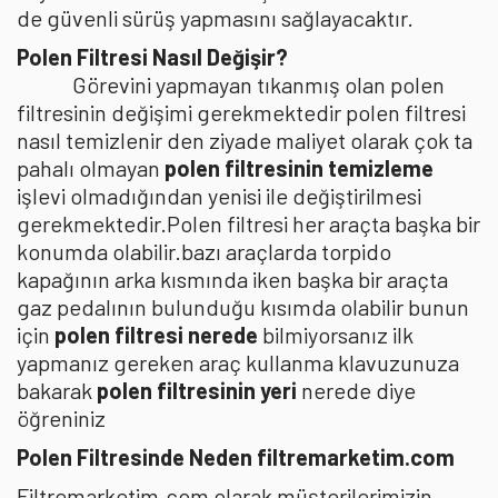
de güvenli sürüş yapmasını sağlayacaktır.
Polen Filtresi Nasıl Değişir?
Görevini yapmayan tıkanmış olan polen
filtresinin değişimi gerekmektedir polen filtresi
nasıl temizlenir den ziyade maliyet olarak çok ta
pahalı olmayan
polen filtresinin temizleme
işlevi olmadığından yenisi ile değiştirilmesi
gerekmektedir.Polen filtresi her araçta başka bir
konumda olabilir.bazı araçlarda torpido
kapağının arka kısmında iken başka bir araçta
gaz pedalının bulunduğu kısımda olabilir bunun
için
polen filtresi nerede
bilmiyorsanız ilk
yapmanız gereken araç kullanma klavuzunuza
bakarak
polen filtresinin yeri
nerede diye
öğreniniz
Polen Filtresinde Neden filtremarketim.com
Filtremarketim.com olarak müşterilerimizin