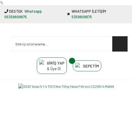
"');
DESTEK
Whatsapp
WHATSAPP İLETİŞİM
05359609675
5359609675
GİRİŞ YAP
SEPETİM
& Üye Ol