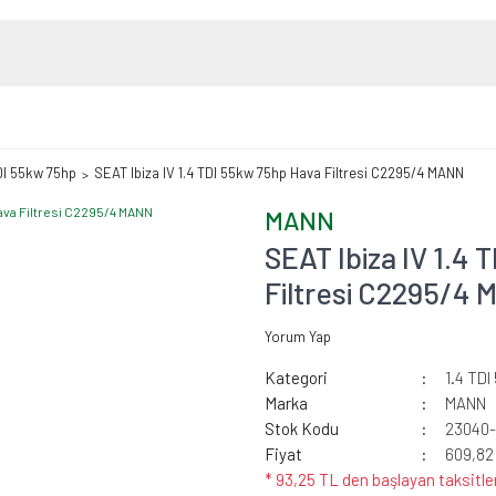
DI 55kw 75hp
SEAT Ibiza IV 1.4 TDI 55kw 75hp Hava Filtresi C2295/4 MANN
MANN
SEAT Ibiza IV 1.4
Filtresi C2295/4
Yorum Yap
Kategori
1.4 TD
Marka
MANN
Stok Kodu
23040
Fiyat
609,82
* 93,25 TL den başlayan taksitler