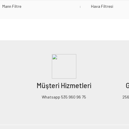
Mann Filtre
:
Hava Filtresi
Bu ürünün fiyat bilgisi, resim, ürün açıklamalarında ve diğer konularda yeters
Görüş ve önerileriniz için teşekkür ederiz.
Ürün resmi kalitesiz, bozuk veya görüntülenemiyor.
Ürün açıklamasında eksik bilgiler bulunuyor.
Ürün bilgilerinde hatalar bulunuyor.
Ürün fiyatı diğer sitelerden daha pahalı.
Müşteri Hizmetleri
G
Bu ürüne benzer farklı alternatifler olmalı.
Whatsapp 535 960 96 75
256B