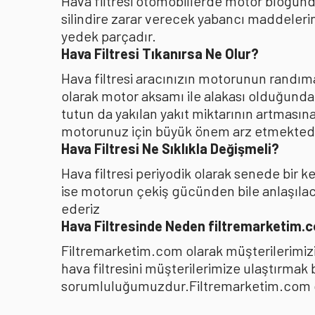
Hava filtresi otomobillerde motor bloğunda
silindire zarar verecek yabancı maddelerin
yedek parçadır.
Hava Filtresi Tıkanırsa Ne Olur?
Hava filtresi aracınızın motorunun randıman
olarak motor aksamı ile alakası olduğunda
tutun da yakılan yakıt miktarının artması
motorunuz için büyük önem arz etmektedi
Hava Filtresi Ne Sıklıkla Değişmeli?
Hava filtresi periyodik olarak senede bir 
ise motorun çekiş gücünden bile anlaşılacağ
ederiz
Hava Filtresinde Neden filtremarketim.
Filtremarketim.com olarak müşterilerimizin
hava filtresini müşterilerimize ulaştırmak
sorumluluğumuzdur.Filtremarketim.com olar