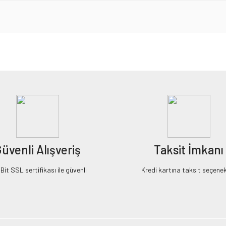
iz gördüğünüz noktaları öneri formunu kullanarak tarafımıza iletebilirsiniz.
Bu ürüne ilk yorumu siz yapın!
Yorum Yaz
üvenli Alışveriş
Taksit İmkanı
it SSL sertifikası ile güvenli
Kredi kartına taksit seçenek