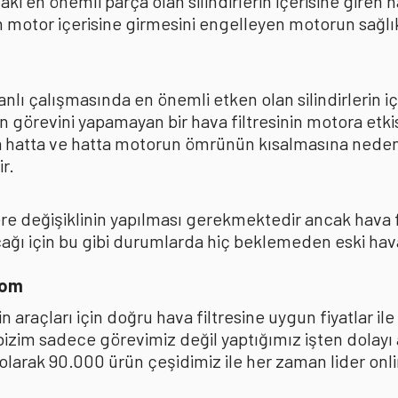
ki en önemli parça olan silindirlerin içerisine giren
 motor içerisine girmesini engelleyen motorun sağlıkl
lı çalışmasında en önemli etken olan silindirlerin iç
n görevini yapamayan bir hava filtresinin motora et
na hatta ve hatta motorun ömrünün kısalmasına neden
r.
kere değişiklinin yapılması gerekmektedir ancak hava
ı için bu gibi durumlarda hiç beklemeden eski hava fi
com
 araçları için doğru hava filtresine uygun fiyatlar i
 bizim sadece görevimiz değil yaptığımız işten dolay
ak 90.000 ürün çeşidimiz ile her zaman lider online 