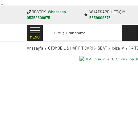
"');
DESTEK
Whatsapp
WHATSAPP İLETİŞİM
05359609675
5359609675
MENÜ
Anasayfa
OTOMOBİL & HAFİF TİCARİ
SEAT
Ibiza IV
1.4 T