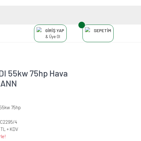
GİRİŞ YAP
SEPETİM
& Üye Ol
 TDI 55kw 75hp Hava
 MANN
I 55kw 75hp
-C2295/4
 TL + KDV
le!