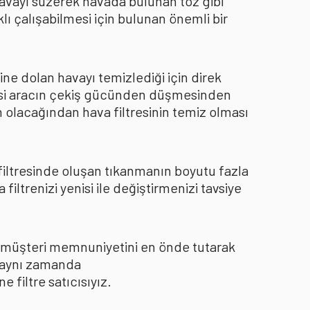
 havayı süzerek havada bulunan toz gibi
ı çalışabilmesi için bulunan önemli bir
ine dolan havayı temizlediği için direk
kisi aracın çekiş gücünden düşmesinden
 olacağından hava filtresinin temiz olması
 filtresinde oluşan tıkanmanın boyutu fazla
ltrenizi yenisi ile değiştirmenizi tavsiye
le müşteri memnuniyetini en önde tutarak
ı aynı zamanda
filtre satıcısıyız.