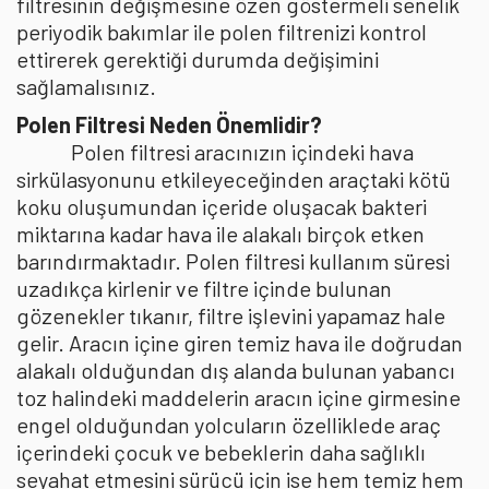
filtresinin değişmesine özen göstermeli senelik
periyodik bakımlar ile polen filtrenizi kontrol
ettirerek gerektiği durumda değişimini
sağlamalısınız.
Polen Filtresi Neden Önemlidir?
Polen filtresi aracınızın içindeki hava
sirkülasyonunu etkileyeceğinden araçtaki kötü
koku oluşumundan içeride oluşacak bakteri
miktarına kadar hava ile alakalı birçok etken
barındırmaktadır. Polen filtresi kullanım süresi
uzadıkça kirlenir ve filtre içinde bulunan
gözenekler tıkanır, filtre işlevini yapamaz hale
gelir. Aracın içine giren temiz hava ile doğrudan
alakalı olduğundan dış alanda bulunan yabancı
toz halindeki maddelerin aracın içine girmesine
engel olduğundan yolcuların özelliklede araç
içerindeki çocuk ve bebeklerin daha sağlıklı
seyahat etmesini sürücü için ise hem temiz hem