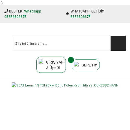
"');
DESTEK
Whatsapp
WHATSAPP İLETİŞİM
05359609675
5359609675
GİRİŞ YAP
SEPETİM
& Üye Ol