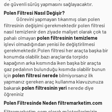
de güvenli sürüş yapmasını sağlayacaktır.
Polen Filtresi Nasıl Değişir?
Görevini yapmayan tıkanmış olan polen
filtresinin değişimi gerekmektedir polen filtresi
nasıl temizlenir den ziyade maliyet olarak çok ta
pahalı olmayan
polen filtresinin temizleme
işlevi olmadığından yenisi ile değiştirilmesi
gerekmektedir.Polen filtresi her araçta başka bir
konumda olabilir.bazı araçlarda torpido
kapağının arka kısmında iken başka bir araçta
gaz pedalının bulunduğu kısımda olabilir bunun
için
polen filtresi nerede
bilmiyorsanız ilk
yapmanız gereken araç kullanma klavuzunuza
bakarak
polen filtresinin yeri
nerede diye
öğreniniz
Polen Filtresinde Neden filtremarketim.com
Filtremarketim.com olarak müşterilerimizin