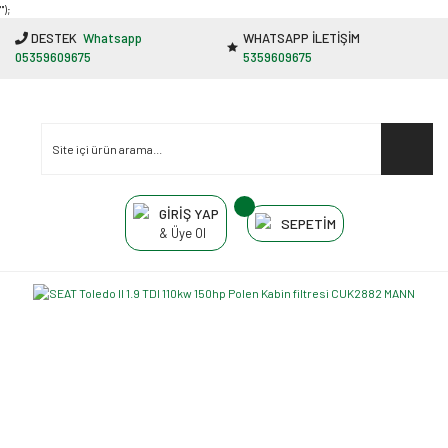
"');
DESTEK
Whatsapp
WHATSAPP İLETİŞİM
05359609675
5359609675
GİRİŞ YAP
SEPETİM
& Üye Ol