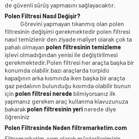
de güvenli sürüş yapmasını sağlayacaktır.
Polen Filtresi Nasıl Değişir?
Görevini yapmayan tıkanmış olan polen
filtresinin değişimi gerekmektedir polen filtresi
nasıl temizlenir den ziyade maliyet olarak çok ta
pahalı olmayan
polen filtresinin temizleme
işlevi olmadığından yenisi ile değiştirilmesi
gerekmektedir.Polen filtresi her araçta başka bir
konumda olabilir.bazı araçlarda torpido
kapağının arka kısmında iken başka bir araçta
gaz pedalının bulunduğu kısımda olabilir bunun
için
polen filtresi nerede
bilmiyorsanız ilk
yapmanız gereken araç kullanma klavuzunuza
bakarak
polen filtresinin yeri
nerede diye
öğreniniz
Polen Filtresinde Neden filtremarketim.com
Filtremarketim.com olarak müşterilerimizin