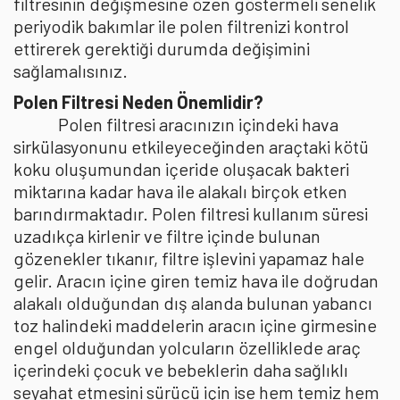
filtresinin değişmesine özen göstermeli senelik
periyodik bakımlar ile polen filtrenizi kontrol
ettirerek gerektiği durumda değişimini
sağlamalısınız.
Polen Filtresi Neden Önemlidir?
Polen filtresi aracınızın içindeki hava
sirkülasyonunu etkileyeceğinden araçtaki kötü
koku oluşumundan içeride oluşacak bakteri
miktarına kadar hava ile alakalı birçok etken
barındırmaktadır. Polen filtresi kullanım süresi
uzadıkça kirlenir ve filtre içinde bulunan
gözenekler tıkanır, filtre işlevini yapamaz hale
gelir. Aracın içine giren temiz hava ile doğrudan
alakalı olduğundan dış alanda bulunan yabancı
toz halindeki maddelerin aracın içine girmesine
engel olduğundan yolcuların özelliklede araç
içerindeki çocuk ve bebeklerin daha sağlıklı
seyahat etmesini sürücü için ise hem temiz hem