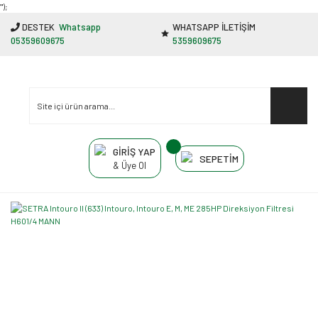
"');
DESTEK
Whatsapp
WHATSAPP İLETİŞİM
05359609675
5359609675
GİRİŞ YAP
SEPETİM
& Üye Ol