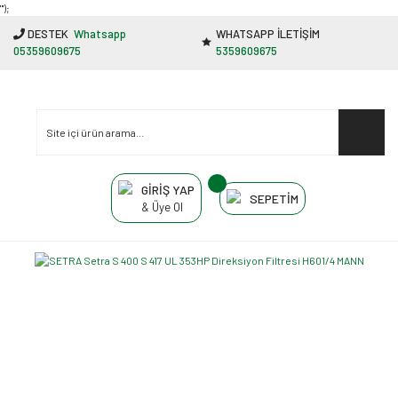
"');
DESTEK
Whatsapp
WHATSAPP İLETİŞİM
05359609675
5359609675
GİRİŞ YAP
SEPETİM
& Üye Ol