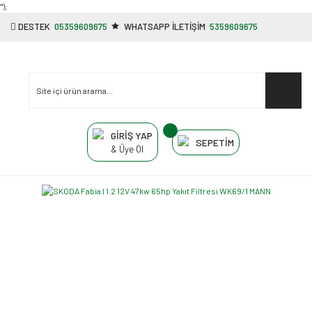
"');
DESTEK
05359609675
WHATSAPP İLETİŞİM
5359609675
GİRİŞ YAP
SEPETİM
& Üye Ol