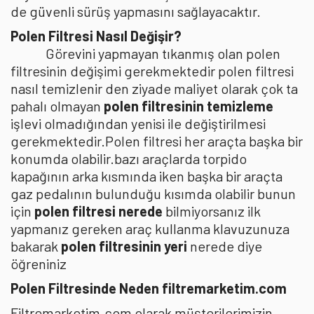
de güvenli sürüş yapmasını sağlayacaktır.
Polen Filtresi Nasıl Değişir?
Görevini yapmayan tıkanmış olan polen
filtresinin değişimi gerekmektedir polen filtresi
nasıl temizlenir den ziyade maliyet olarak çok ta
pahalı olmayan
polen filtresinin temizleme
işlevi olmadığından yenisi ile değiştirilmesi
gerekmektedir.Polen filtresi her araçta başka bir
konumda olabilir.bazı araçlarda torpido
kapağının arka kısmında iken başka bir araçta
gaz pedalının bulunduğu kısımda olabilir bunun
için
polen filtresi nerede
bilmiyorsanız ilk
yapmanız gereken araç kullanma klavuzunuza
bakarak
polen filtresinin yeri
nerede diye
öğreniniz
Polen Filtresinde Neden filtremarketim.com
Filtremarketim.com olarak müşterilerimizin