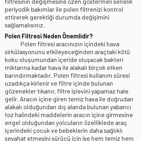
filtresinin değişmesine özen göstermeli senelik
periyodik bakımlar ile polen filtrenizi kontrol
ettirerek gerektiği durumda değişimini
sağlamalısınız.
Polen Filtresi Neden Önemlidir?
Polen filtresi aracınızın içindeki hava
sirkülasyonunu etkileyeceğinden araçtaki kötü
koku oluşumundan içeride oluşacak bakteri
miktarına kadar hava ile alakalı birçok etken
barındırmaktadır. Polen filtresi kullanım süresi
uzadıkça kirlenir ve filtre içinde bulunan
gözenekler tıkanır, filtre işlevini yapamaz hale
gelir. Aracın içine giren temiz hava ile doğrudan
alakalı olduğundan dış alanda bulunan yabancı
toz halindeki maddelerin aracın içine girmesine
engel olduğundan yolcuların özelliklede araç
içerindeki çocuk ve bebeklerin daha sağlıklı
seyahat etmesini sürücü için ise hem temiz hem