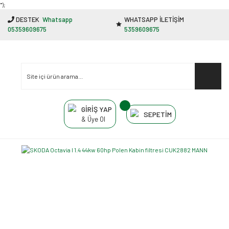
"');
DESTEK
Whatsapp
WHATSAPP İLETİŞİM
05359609675
5359609675
GİRİŞ YAP
SEPETİM
& Üye Ol