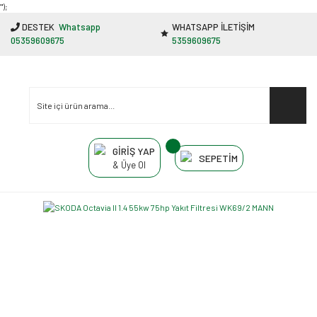
"');
DESTEK
Whatsapp
WHATSAPP İLETİŞİM
05359609675
5359609675
GİRİŞ YAP
SEPETİM
& Üye Ol