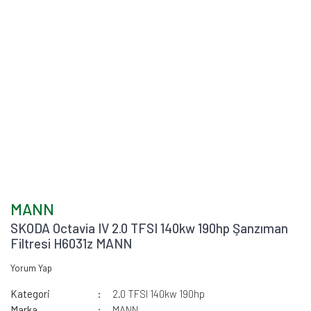
MANN
SKODA Octavia IV 2.0 TFSI 140kw 190hp Şanzıman
Filtresi H6031z MANN
Yorum Yap
Kategori
2.0 TFSI 140kw 190hp
Marka
MANN