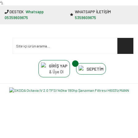
"');
DESTEK
Whatsapp
WHATSAPP İLETİŞİM
05359609675
5359609675
GİRİŞ YAP
SEPETİM
& Üye Ol