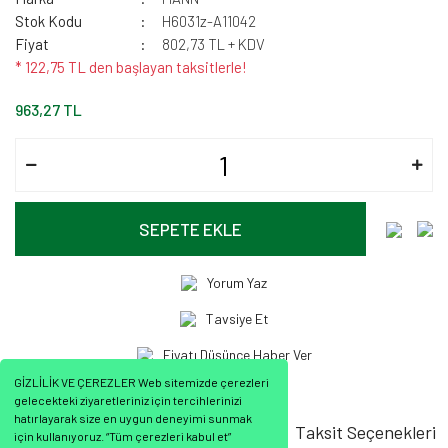
Stok Kodu
H6031z-A11042
Fiyat
802,73 TL + KDV
* 122,75 TL den başlayan taksitlerle!
963,27 TL
SEPETE EKLE
Yorum Yaz
Tavsiye Et
Fiyatı Düşünce Haber Ver
GİZLİLİK VE ÇEREZLER Web sitemizde çerezleri
gelecekteki ziyaretleriniz için tercihlerinizi
hatırlayarak size en uygun deneyimi sunmak
Ürün Bilgisi
Ürün Yorumları
Taksit Seçenekleri
için kullanıyoruz. “Tüm çerezleri kabul et”