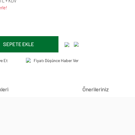
 TL + KDV
rle!
SEPETE EKLE
ye Et
Fiyatı Düşünce Haber Ver
leri
Önerileriniz