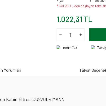
Fiyat
851,92
* 130,28 TL den başlayan taksitle
1.022,31 TL
Yorum Yaz
Tavsi
n Yorumları
Taksit Seçenek
len Kabin filtresi CU22004 MANN