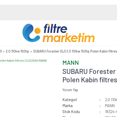
J)
2.0 110kw 150hp
SUBARU Forester (SJ) 2.0 110kw 150hp Polen Kabin filt
MANN
SUBARU Forester 
Polen Kabin filt
Yorum Yap
Kategori
2.0 110
Marka
MANN
Stok Kodu
18324