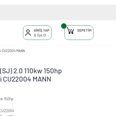
GİRİŞ YAP
SEPETİM
& Üye Ol
resi CU22004 MANN
(SJ) 2.0 110kw 150hp
resi CU22004 MANN
kw 150hp
-CU22004