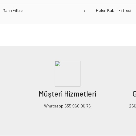
Mann Filtre
:
Polen Kabin Filtresi
Bu ürünün fiyat bilgisi, resim, ürün açıklamalarında ve diğer konularda yeters
Görüş ve önerileriniz için teşekkür ederiz.
Ürün resmi kalitesiz, bozuk veya görüntülenemiyor.
Ürün açıklamasında eksik bilgiler bulunuyor.
Ürün bilgilerinde hatalar bulunuyor.
Ürün fiyatı diğer sitelerden daha pahalı.
Müşteri Hizmetleri
G
Bu ürüne benzer farklı alternatifler olmalı.
Whatsapp 535 960 96 75
256B