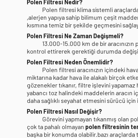
Polen Filtresi Nedir?
Polen filtresi klima sistemli araçla
,alerjen yapıya sahip bilimum çeşit madden
kısmına temiz bir şekilde geçmesini sağlaya
Polen Filtresi Ne Zaman Değişmeli?
13.000-15.000 km de bir aracınızın po
kontrol ettirerek gerektiği durumda değişi
Polen Filtresi Neden Önemlidir?
Polen filtresi aracınızın içindeki h
miktarına kadar hava ile alakalı birçok etke
gözenekler tıkanır, filtre işlevini yapamaz
yabancı toz halindeki maddelerin aracın i
daha sağlıklı seyahat etmesini sürücü içi
Polen Filtresi Nasıl Değişir?
Görevini yapmayan tıkanmış olan pole
çok ta pahalı olmayan
polen filtresinin t
başka bir konumda olabilir.bazı araçlarda 