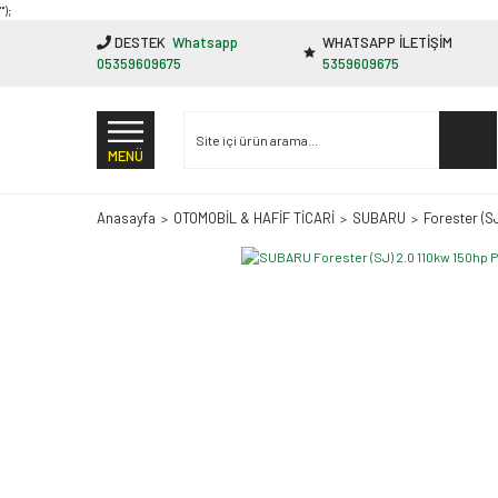
"');
DESTEK
Whatsapp
WHATSAPP İLETİŞİM
05359609675
5359609675
MENÜ
Anasayfa
OTOMOBİL & HAFİF TİCARİ
SUBARU
Forester (S