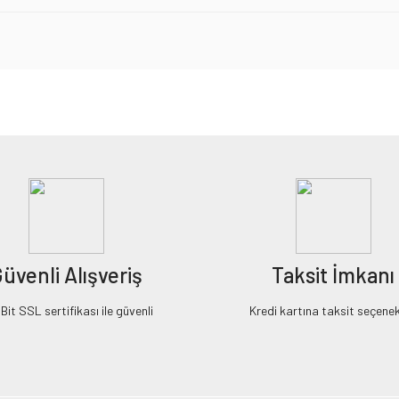
iz gördüğünüz noktaları öneri formunu kullanarak tarafımıza iletebilirsiniz.
Bu ürüne ilk yorumu siz yapın!
Yorum Yaz
üvenli Alışveriş
Taksit İmkanı
it SSL sertifikası ile güvenli
Kredi kartına taksit seçenek