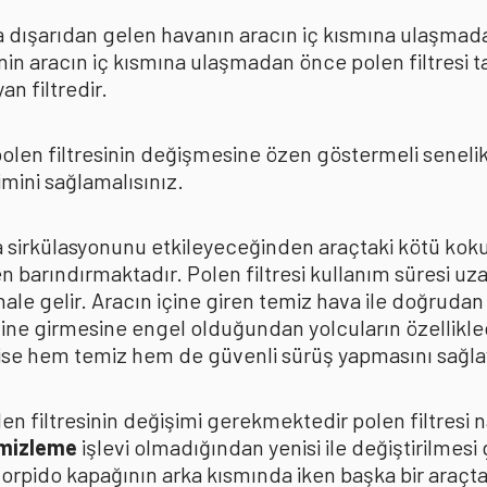
rda dışarıdan gelen havanın aracın iç kısmına ulaşmad
in aracın iç kısmına ulaşmadan önce polen filtresi t
n filtredir.
len filtresinin değişmesine özen göstermeli senelik p
mini sağlamalısınız.
ava sirkülasyonunu etkileyeceğinden araçtaki kötü k
n barındırmaktadır. Polen filtresi kullanım süresi uza
 hale gelir. Aracın içine giren temiz hava ile doğrud
çine girmesine engel olduğundan yolcuların özellikle
n ise hem temiz hem de güvenli sürüş yapmasını sağla
n filtresinin değişimi gerekmektedir polen filtresi n
emizleme
işlevi olmadığından yenisi ile değiştirilmesi
torpido kapağının arka kısmında iken başka bir araçt