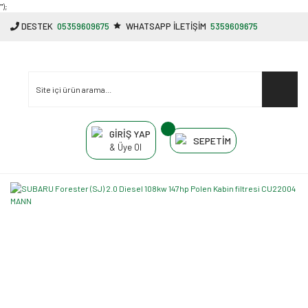
"');
DESTEK
05359609675
WHATSAPP İLETİŞİM
5359609675
GİRİŞ YAP
SEPETİM
& Üye Ol