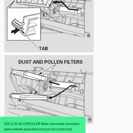
GİZLİLİK VE ÇEREZLER Web sitemizde çerezleri
gelecekteki ziyaretleriniz için tercihlerinizi