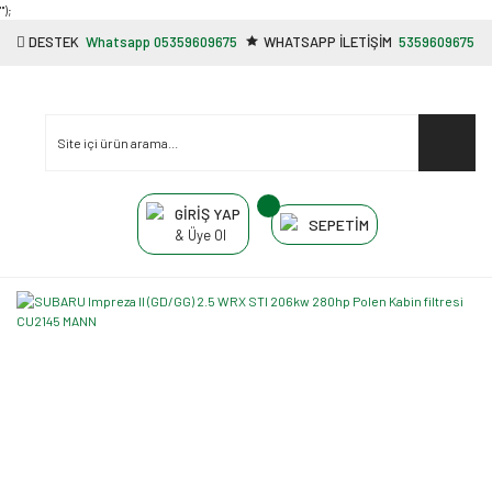
"');
DESTEK
Whatsapp 05359609675
WHATSAPP İLETİŞİM
5359609675
GİRİŞ YAP
SEPETİM
& Üye Ol