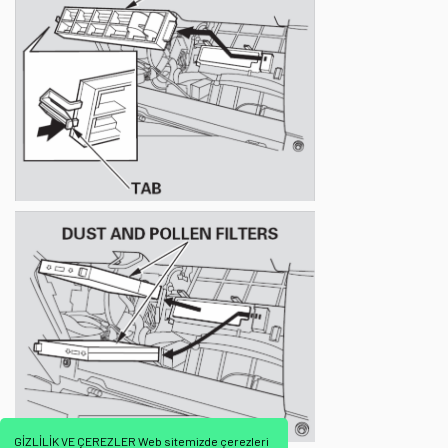
GİZLİLİK VE ÇEREZLER Web sitemizde çerezleri