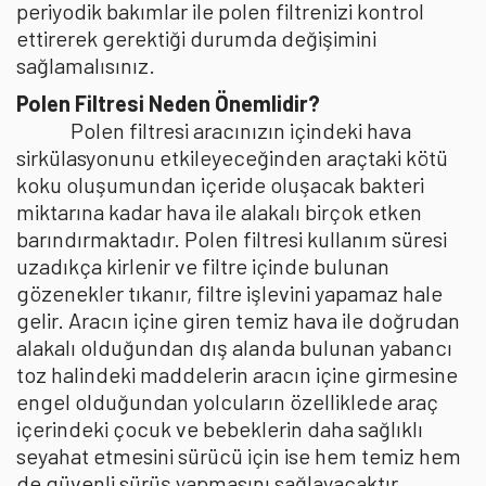
periyodik bakımlar ile polen filtrenizi kontrol
ettirerek gerektiği durumda değişimini
sağlamalısınız.
Polen Filtresi Neden Önemlidir?
Polen filtresi aracınızın içindeki hava
sirkülasyonunu etkileyeceğinden araçtaki kötü
koku oluşumundan içeride oluşacak bakteri
miktarına kadar hava ile alakalı birçok etken
barındırmaktadır. Polen filtresi kullanım süresi
uzadıkça kirlenir ve filtre içinde bulunan
gözenekler tıkanır, filtre işlevini yapamaz hale
gelir. Aracın içine giren temiz hava ile doğrudan
alakalı olduğundan dış alanda bulunan yabancı
toz halindeki maddelerin aracın içine girmesine
engel olduğundan yolcuların özelliklede araç
içerindeki çocuk ve bebeklerin daha sağlıklı
seyahat etmesini sürücü için ise hem temiz hem
de güvenli sürüş yapmasını sağlayacaktır.