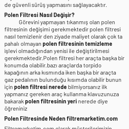
de güvenli sürüş yapmasını sağlayacaktır.
Polen Filtresi Nasıl Değişir?
Görevini yapmayan tıkanmış olan polen
filtresinin değişimi gerekmektedir polen filtresi
nasıl temizlenir den ziyade maliyet olarak çok ta
pahalı olmayan
polen filtresinin temizleme
işlevi olmadığından yenisi ile değiştirilmesi
gerekmektedir.Polen filtresi her araçta başka bir
konumda olabilir.bazı araçlarda torpido
kapağının arka kısmında iken başka bir araçta
gaz pedalının bulunduğu kısımda olabilir bunun
için
polen filtresi nerede
bilmiyorsanız ilk
yapmanız gereken araç kullanma klavuzunuza
bakarak
polen filtresinin yeri
nerede diye
öğreniniz
Polen Filtresinde Neden filtremarketim.com
Filtremarketim.com olarak müşterilerimizin