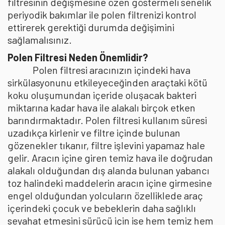
filtresinin değişmesine özen göstermeli senelik
periyodik bakımlar ile polen filtrenizi kontrol
ettirerek gerektiği durumda değişimini
sağlamalısınız.
Polen Filtresi Neden Önemlidir?
Polen filtresi aracınızın içindeki hava
sirkülasyonunu etkileyeceğinden araçtaki kötü
koku oluşumundan içeride oluşacak bakteri
miktarına kadar hava ile alakalı birçok etken
barındırmaktadır. Polen filtresi kullanım süresi
uzadıkça kirlenir ve filtre içinde bulunan
gözenekler tıkanır, filtre işlevini yapamaz hale
gelir. Aracın içine giren temiz hava ile doğrudan
alakalı olduğundan dış alanda bulunan yabancı
toz halindeki maddelerin aracın içine girmesine
engel olduğundan yolcuların özelliklede araç
içerindeki çocuk ve bebeklerin daha sağlıklı
seyahat etmesini sürücü için ise hem temiz hem