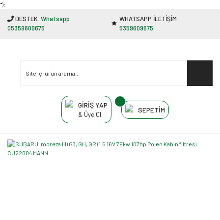
"');
DESTEK
Whatsapp
WHATSAPP İLETİŞİM
05359609675
5359609675
GİRİŞ YAP
SEPETİM
& Üye Ol