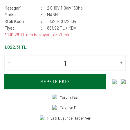
Kategori
2.0 16V 110kw 150hp
Marka
MANN
Stok Kodu
18326-CU22004
Fiyat
851,92 TL + KDV
* 130,28 TL den başlayan taksitlerle!
1.022,31 TL
SEPETE EKLE
Yorum Yaz
Tavsiye Et
Fiyatı Düşünce Haber Ver