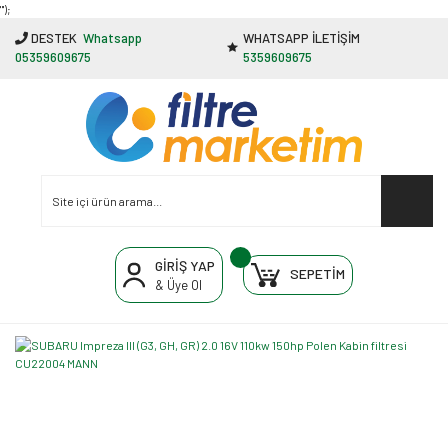
"');
DESTEK
Whatsapp
WHATSAPP İLETİŞİM
05359609675
5359609675
GİRİŞ YAP
SEPETİM
& Üye Ol