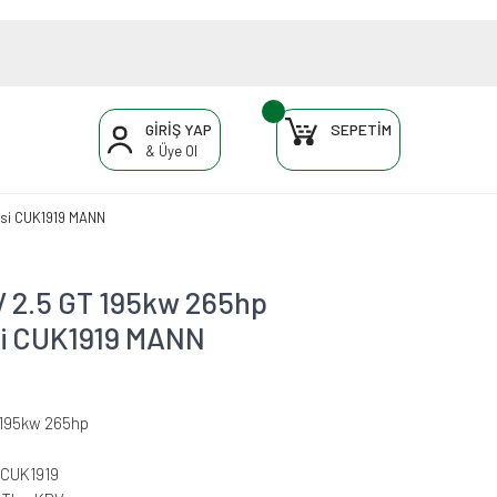
GİRİŞ YAP
SEPETİM
& Üye Ol
esi CUK1919 MANN
 2.5 GT 195kw 265hp
esi CUK1919 MANN
 195kw 265hp
CUK1919