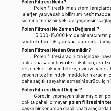
Polen Filtresi Nedir?
Polen filtresi klima sistemli araçla
,alerjen yapıya sahip bilimum çeşit madden
kısmına temiz bir şekilde geçmesini sağlaya
Polen Filtresi Ne Zaman Değişmeli?
13.000-15.000 km de bir aracınızın po
kontrol ettirerek gerektiği durumda değişi
Polen Filtresi Neden Önemlidir?
Polen filtresi aracınızın içindeki h
miktarına kadar hava ile alakalı birçok etke
gözenekler tıkanır, filtre işlevini yapamaz
yabancı toz halindeki maddelerin aracın i
daha sağlıklı seyahat etmesini sürücü içi
Polen Filtresi Nasıl Değişir?
Görevini yapmayan tıkanmış olan pole
çok ta pahalı olmayan
polen filtresinin t
başka bir konumda olabilir.bazı araçlarda 