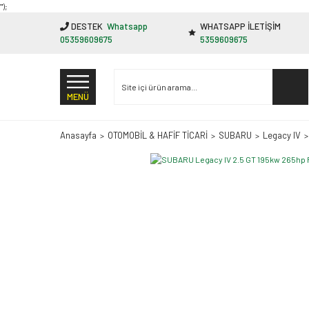
"');
DESTEK
Whatsapp
WHATSAPP İLETİŞİM
05359609675
5359609675
MENÜ
Anasayfa
OTOMOBİL & HAFİF TİCARİ
SUBARU
Legacy IV