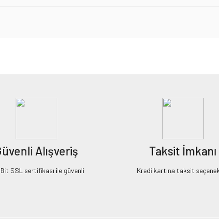
iz gördüğünüz noktaları öneri formunu kullanarak tarafımıza iletebilirsiniz.
Bu ürüne ilk yorumu siz yapın!
Yorum Yaz
üvenli Alışveriş
Taksit İmkanı
it SSL sertifikası ile güvenli
Kredi kartına taksit seçenek