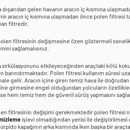
rda dışarıdan gelen havanın aracın iç kısmına ulaşmad
in aracın iç kısmına ulaşmadan önce polen filtresi t
n filtredir.
len filtresinin değişmesine özen göstermeli senelik p
mini sağlamalısınız.
ava sirkülasyonunu etkileyeceğinden araçtaki kötü k
n barındırmaktadır. Polen filtresi kullanım süresi uza
 hale gelir. Aracın içine giren temiz hava ile doğrud
çine girmesine engel olduğundan yolcuların özellikle
n ise hem temiz hem de güvenli sürüş yapmasını sağla
n filtresinin değişimi gerekmektedir polen filtresi n
emizleme
işlevi olmadığından yenisi ile değiştirilmesi
torpido kapağının arka kısmında iken başka bir araçt