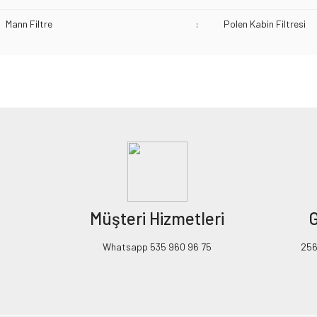
Mann Filtre
:
Polen Kabin Filtresi
Bu ürünün fiyat bilgisi, resim, ürün açıklamalarında ve diğer konularda yeters
Görüş ve önerileriniz için teşekkür ederiz.
Ürün resmi kalitesiz, bozuk veya görüntülenemiyor.
Ürün açıklamasında eksik bilgiler bulunuyor.
Ürün bilgilerinde hatalar bulunuyor.
Ürün fiyatı diğer sitelerden daha pahalı.
Müşteri Hizmetleri
G
Bu ürüne benzer farklı alternatifler olmalı.
Whatsapp 535 960 96 75
256B