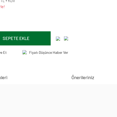
 TL + KDV
le!
SEPETE EKLE
ye Et
Fiyatı Düşünce Haber Ver
leri
Önerileriniz