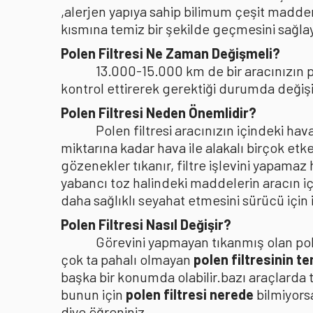
,alerjen yapıya sahip bilimum çeşit madden
kısmına temiz bir şekilde geçmesini sağlaya
Polen Filtresi Ne Zaman Değişmeli?
13.000-15.000 km de bir aracınızın po
kontrol ettirerek gerektiği durumda değişi
Polen Filtresi Neden Önemlidir?
Polen filtresi aracınızın içindeki h
miktarına kadar hava ile alakalı birçok etke
gözenekler tıkanır, filtre işlevini yapamaz
yabancı toz halindeki maddelerin aracın i
daha sağlıklı seyahat etmesini sürücü içi
Polen Filtresi Nasıl Değişir?
Görevini yapmayan tıkanmış olan pole
çok ta pahalı olmayan
polen filtresinin t
başka bir konumda olabilir.bazı araçlarda 
bunun için
polen filtresi nerede
bilmiyors
diye öğreniniz