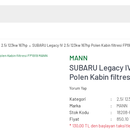
2.5i 123kw 167hp
SUBARU Legacy IV 2.5i 123kw 167hp Polen Kabin filtresi FP
MANN
SUBARU Legacy IV
Polen Kabin filtr
Yorum Yap
Kategori
2.5i 12
Marka
MANN
Stok Kodu
18208-
Fiyat
850,10
* 130,00 TL den başlayan taksitle