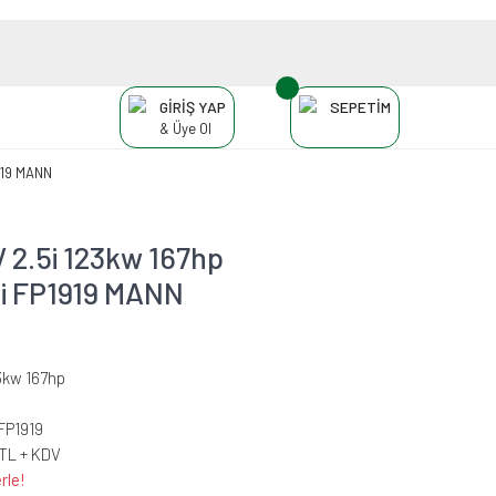
GİRİŞ YAP
SEPETİM
& Üye Ol
1919 MANN
 2.5i 123kw 167hp
esi FP1919 MANN
3kw 167hp
FP1919
 TL + KDV
rle!