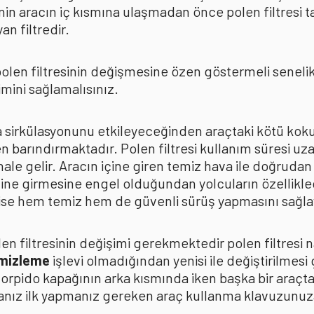
in aracın iç kısmına ulaşmadan önce polen filtresi t
n filtredir.
len filtresinin değişmesine özen göstermeli senelik p
mini sağlamalısınız.
ava sirkülasyonunu etkileyeceğinden araçtaki kötü k
n barındırmaktadır. Polen filtresi kullanım süresi uza
 hale gelir. Aracın içine giren temiz hava ile doğrud
çine girmesine engel olduğundan yolcuların özellikle
n ise hem temiz hem de güvenli sürüş yapmasını sağla
n filtresinin değişimi gerekmektedir polen filtresi n
emizleme
işlevi olmadığından yenisi ile değiştirilmesi
torpido kapağının arka kısmında iken başka bir araçt
anız ilk yapmanız gereken araç kullanma klavuzunu