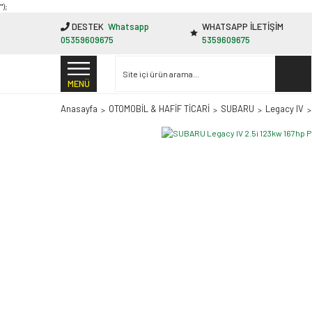
"');
DESTEK
Whatsapp
WHATSAPP İLETİŞİM
05359609675
5359609675
MENÜ
Anasayfa
OTOMOBİL & HAFİF TİCARİ
SUBARU
Legacy IV