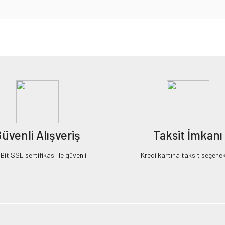
iz gördüğünüz noktaları öneri formunu kullanarak tarafımıza iletebilirsiniz.
Bu ürüne ilk yorumu siz yapın!
Yorum Yaz
üvenli Alışveriş
Taksit İmkanı
it SSL sertifikası ile güvenli
Kredi kartına taksit seçenek
Gönder