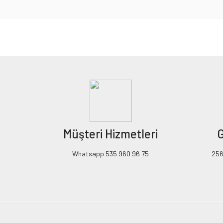
Bu ürünün fiyat bilgisi, resim, ürün açıklamalarında ve diğer konularda yeters
Görüş ve önerileriniz için teşekkür ederiz.
Ürün resmi kalitesiz, bozuk veya görüntülenemiyor.
Ürün açıklamasında eksik bilgiler bulunuyor.
Ürün bilgilerinde hatalar bulunuyor.
Ürün fiyatı diğer sitelerden daha pahalı.
Müşteri Hizmetleri
G
Bu ürüne benzer farklı alternatifler olmalı.
Whatsapp 535 960 96 75
256B