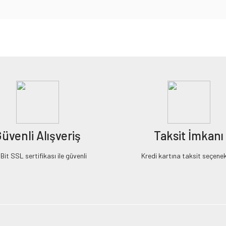
iz gördüğünüz noktaları öneri formunu kullanarak tarafımıza iletebilirsiniz.
Bu ürüne ilk yorumu siz yapın!
Yorum Yaz
üvenli Alışveriş
Taksit İmkanı
it SSL sertifikası ile güvenli
Kredi kartına taksit seçenek
Gönder