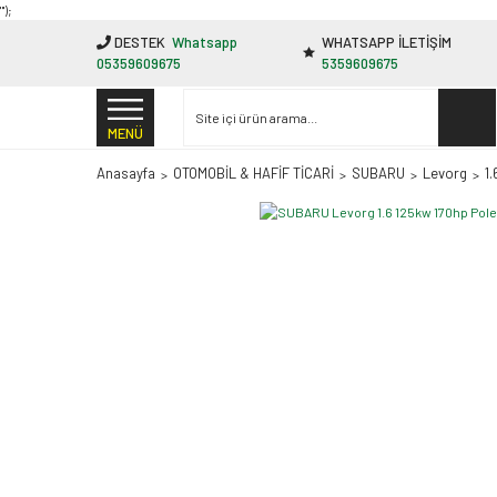
"');
DESTEK
Whatsapp
WHATSAPP İLETİŞİM
05359609675
5359609675
MENÜ
Anasayfa
OTOMOBİL & HAFİF TİCARİ
SUBARU
Levorg
1