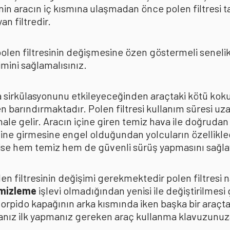
in aracın iç kısmına ulaşmadan önce polen filtresi t
n filtredir.
len filtresinin değişmesine özen göstermeli senelik p
mini sağlamalısınız.
ava sirkülasyonunu etkileyeceğinden araçtaki kötü k
n barındırmaktadır. Polen filtresi kullanım süresi uza
 hale gelir. Aracın içine giren temiz hava ile doğrud
çine girmesine engel olduğundan yolcuların özellikle
n ise hem temiz hem de güvenli sürüş yapmasını sağla
n filtresinin değişimi gerekmektedir polen filtresi n
emizleme
işlevi olmadığından yenisi ile değiştirilmesi
torpido kapağının arka kısmında iken başka bir araçt
anız ilk yapmanız gereken araç kullanma klavuzunu