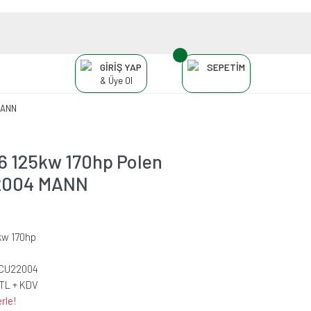
GİRİŞ YAP
SEPETİM
& Üye Ol
MANN
6 125kw 170hp Polen
U22004 MANN
kw 170hp
-CU22004
 TL + KDV
rle!