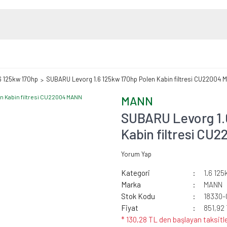
.6 125kw 170hp
SUBARU Levorg 1.6 125kw 170hp Polen Kabin filtresi CU22004 
MANN
SUBARU Levorg 1.
Kabin filtresi C
Yorum Yap
Kategori
1.6 125
Marka
MANN
Stok Kodu
18330
Fiyat
851,92
* 130,28 TL den başlayan taksitle