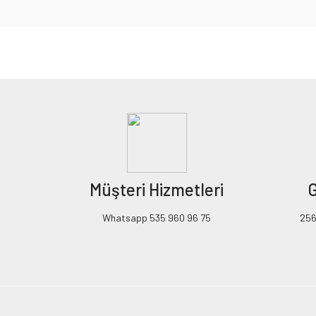
Bu ürünün fiyat bilgisi, resim, ürün açıklamalarında ve diğer konularda yeters
Görüş ve önerileriniz için teşekkür ederiz.
Ürün resmi kalitesiz, bozuk veya görüntülenemiyor.
Ürün açıklamasında eksik bilgiler bulunuyor.
Ürün bilgilerinde hatalar bulunuyor.
Ürün fiyatı diğer sitelerden daha pahalı.
Müşteri Hizmetleri
G
Bu ürüne benzer farklı alternatifler olmalı.
Whatsapp 535 960 96 75
256B