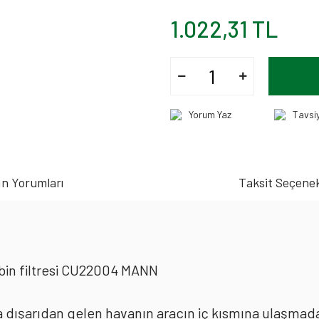
1.022,31 TL
Yorum Yaz
Tavsi
n Yorumları
Taksit Seçenek
in filtresi CU22004 MANN
rda dışarıdan gelen havanın aracın iç kısmına ulaşmad