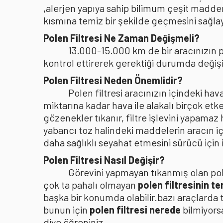
,alerjen yapıya sahip bilimum çeşit madden
kısmına temiz bir şekilde geçmesini sağlaya
Polen Filtresi Ne Zaman Değişmeli?
13.000-15.000 km de bir aracınızın po
kontrol ettirerek gerektiği durumda değişi
Polen Filtresi Neden Önemlidir?
Polen filtresi aracınızın içindeki h
miktarına kadar hava ile alakalı birçok etke
gözenekler tıkanır, filtre işlevini yapamaz
yabancı toz halindeki maddelerin aracın i
daha sağlıklı seyahat etmesini sürücü içi
Polen Filtresi Nasıl Değişir?
Görevini yapmayan tıkanmış olan pole
çok ta pahalı olmayan
polen filtresinin t
başka bir konumda olabilir.bazı araçlarda 
bunun için
polen filtresi nerede
bilmiyors
diye öğreniniz