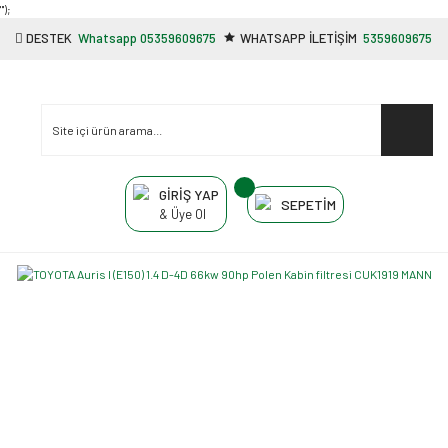
"');
DESTEK
Whatsapp 05359609675
WHATSAPP İLETİŞİM
5359609675
GİRİŞ YAP
SEPETİM
& Üye Ol