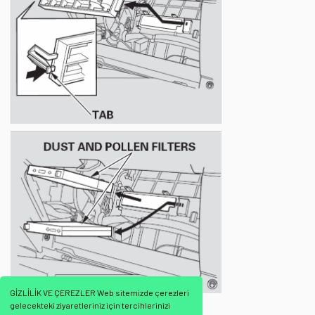
GİZLİLİK VE ÇEREZLER Web sitemizde çerezleri
gelecekteki ziyaretleriniz için tercihlerinizi