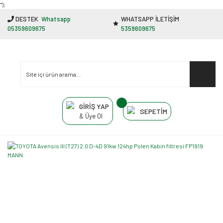
"');
DESTEK
Whatsapp
WHATSAPP İLETİŞİM
05359609675
5359609675
GİRİŞ YAP
SEPETİM
& Üye Ol