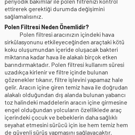
periyodik bakımlar ile polen filtrenizi kontrol
ettirerek gerektiği durumda değişimini
sağlamalısınız.
Polen Filtresi Neden Önemlidir?
Polen filtresi aracınızın içindeki hava
sirkülasyonunu etkileyeceğinden araçtaki kötü
koku oluşumundan içeride oluşacak bakteri
miktarına kadar hava ile alakalı birçok etken
barındırmaktadır. Polen filtresi kullanım süresi
uzadıkça kirlenir ve filtre içinde bulunan
gözenekler tıkanır, filtre işlevini yapamaz hale
gelir. Aracın içine giren temiz hava ile doğrudan
alakalı olduğundan dış alanda bulunan yabancı
toz halindeki maddelerin aracın içine girmesine
engel olduğundan yolcuların özelliklede araç
içerindeki çocuk ve bebeklerin daha sağlıklı
seyahat etmesini sürücü için ise hem temiz hem
de güvenli sürüş yapmasını sağlayacaktır.