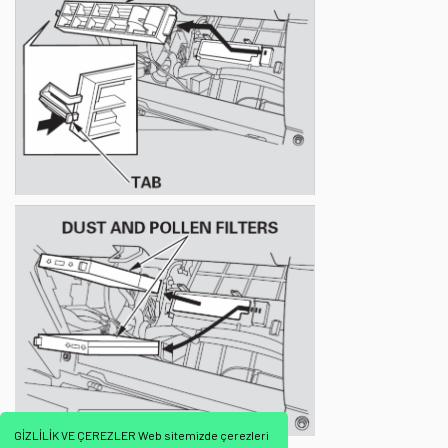
GİZLİLİK VE ÇEREZLER Web sitemizde çerezleri