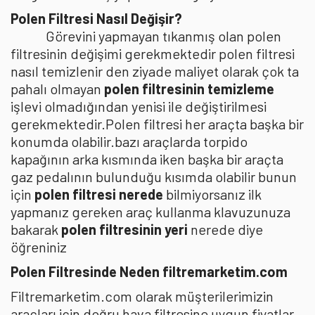
Polen Filtresi Nasıl Değişir?
Görevini yapmayan tıkanmış olan polen
filtresinin değişimi gerekmektedir polen filtresi
nasıl temizlenir den ziyade maliyet olarak çok ta
pahalı olmayan
polen filtresinin temizleme
işlevi olmadığından yenisi ile değiştirilmesi
gerekmektedir.Polen filtresi her araçta başka bir
konumda olabilir.bazı araçlarda torpido
kapağının arka kısmında iken başka bir araçta
gaz pedalının bulunduğu kısımda olabilir bunun
için
polen filtresi nerede
bilmiyorsanız ilk
yapmanız gereken araç kullanma klavuzunuza
bakarak
polen filtresinin yeri
nerede diye
öğreniniz
Polen Filtresinde Neden filtremarketim.com
Filtremarketim.com olarak müşterilerimizin
araçları için doğru hava filtresine uygun fiyatlar