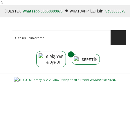
"');
DESTEK
Whatsapp 05359609675
WHATSAPP İLETİŞİM
5359609675
GİRİŞ YAP
SEPETİM
& Üye Ol