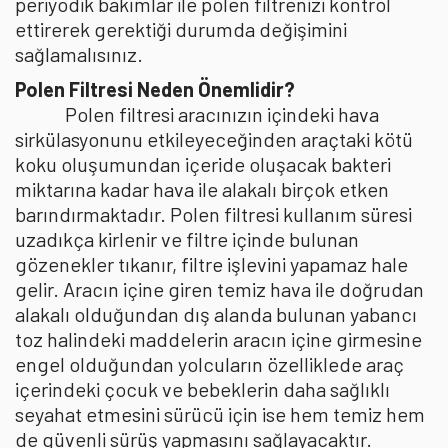
periyodik bakımlar ile polen filtrenizi kontrol
ettirerek gerektiği durumda değişimini
sağlamalısınız.
Polen Filtresi Neden Önemlidir?
Polen filtresi aracınızın içindeki hava
sirkülasyonunu etkileyeceğinden araçtaki kötü
koku oluşumundan içeride oluşacak bakteri
miktarına kadar hava ile alakalı birçok etken
barındırmaktadır. Polen filtresi kullanım süresi
uzadıkça kirlenir ve filtre içinde bulunan
gözenekler tıkanır, filtre işlevini yapamaz hale
gelir. Aracın içine giren temiz hava ile doğrudan
alakalı olduğundan dış alanda bulunan yabancı
toz halindeki maddelerin aracın içine girmesine
engel olduğundan yolcuların özelliklede araç
içerindeki çocuk ve bebeklerin daha sağlıklı
seyahat etmesini sürücü için ise hem temiz hem
de güvenli sürüş yapmasını sağlayacaktır.