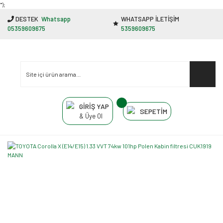
"');
DESTEK
Whatsapp
WHATSAPP İLETİŞİM
05359609675
5359609675
GİRİŞ YAP
SEPETİM
& Üye Ol