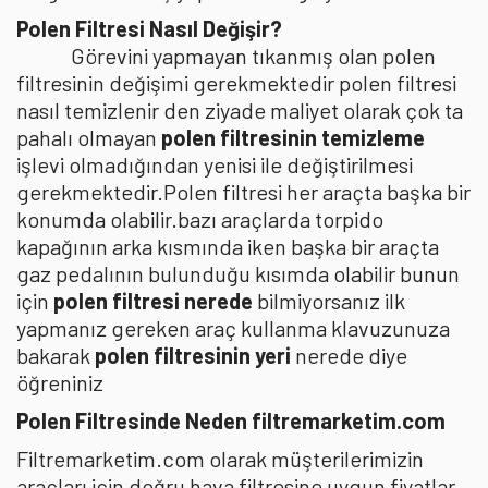
Polen Filtresi Nasıl Değişir?
Görevini yapmayan tıkanmış olan polen
filtresinin değişimi gerekmektedir polen filtresi
nasıl temizlenir den ziyade maliyet olarak çok ta
pahalı olmayan
polen filtresinin temizleme
işlevi olmadığından yenisi ile değiştirilmesi
gerekmektedir.Polen filtresi her araçta başka bir
konumda olabilir.bazı araçlarda torpido
kapağının arka kısmında iken başka bir araçta
gaz pedalının bulunduğu kısımda olabilir bunun
için
polen filtresi nerede
bilmiyorsanız ilk
yapmanız gereken araç kullanma klavuzunuza
bakarak
polen filtresinin yeri
nerede diye
öğreniniz
Polen Filtresinde Neden filtremarketim.com
Filtremarketim.com olarak müşterilerimizin
araçları için doğru hava filtresine uygun fiyatlar