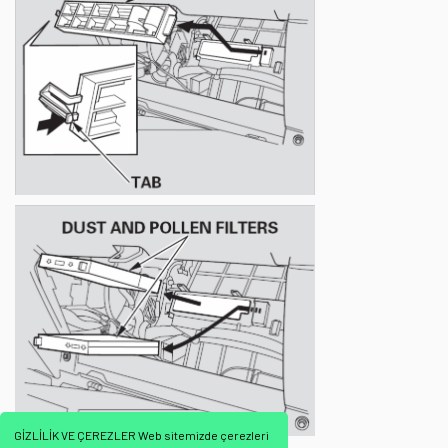
GİZLİLİK VE ÇEREZLER Web sitemizde çerezleri