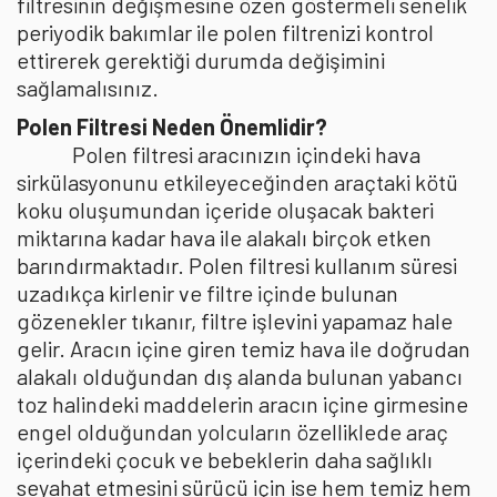
filtresinin değişmesine özen göstermeli senelik
periyodik bakımlar ile polen filtrenizi kontrol
ettirerek gerektiği durumda değişimini
sağlamalısınız.
Polen Filtresi Neden Önemlidir?
Polen filtresi aracınızın içindeki hava
sirkülasyonunu etkileyeceğinden araçtaki kötü
koku oluşumundan içeride oluşacak bakteri
miktarına kadar hava ile alakalı birçok etken
barındırmaktadır. Polen filtresi kullanım süresi
uzadıkça kirlenir ve filtre içinde bulunan
gözenekler tıkanır, filtre işlevini yapamaz hale
gelir. Aracın içine giren temiz hava ile doğrudan
alakalı olduğundan dış alanda bulunan yabancı
toz halindeki maddelerin aracın içine girmesine
engel olduğundan yolcuların özelliklede araç
içerindeki çocuk ve bebeklerin daha sağlıklı
seyahat etmesini sürücü için ise hem temiz hem