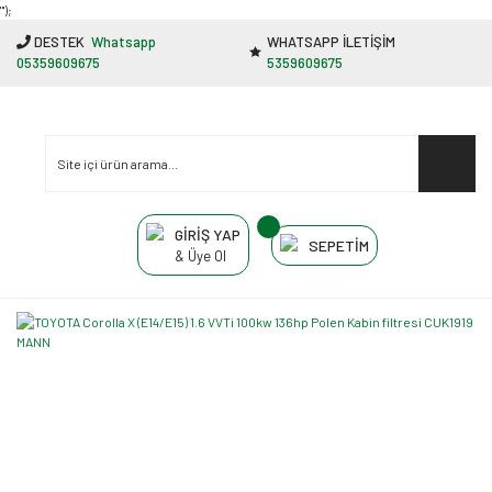
"');
DESTEK
Whatsapp
WHATSAPP İLETİŞİM
05359609675
5359609675
GİRİŞ YAP
SEPETİM
& Üye Ol