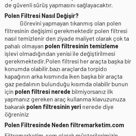
de güvenli sürüş yapmasını sağlayacaktır.
Polen Filtresi Nasıl Değişir?
Görevini yapmayan tıkanmış olan polen
filtresinin değişimi gerekmektedir polen filtresi
nasıl temizlenir den ziyade maliyet olarak çok ta
pahalı olmayan
polen filtresinin temizleme
işlevi olmadığından yenisi ile değiştirilmesi
gerekmektedir.Polen filtresi her araçta başka bir
konumda olabilir.bazı araçlarda torpido
kapağının arka kısmında iken başka bir araçta
gaz pedalının bulunduğu kısımda olabilir bunun
için
polen filtresi nerede
bilmiyorsanız ilk
yapmanız gereken araç kullanma klavuzunuza
bakarak
polen filtresinin yeri
nerede diye
öğreniniz
Polen Filtresinde Neden filtremarketim.com
Filtremarketim.com olarak müşterilerimizin