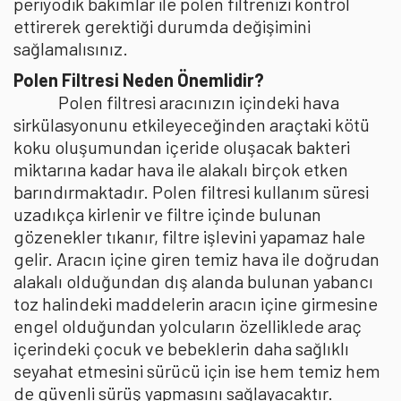
periyodik bakımlar ile polen filtrenizi kontrol
ettirerek gerektiği durumda değişimini
sağlamalısınız.
Polen Filtresi Neden Önemlidir?
Polen filtresi aracınızın içindeki hava
sirkülasyonunu etkileyeceğinden araçtaki kötü
koku oluşumundan içeride oluşacak bakteri
miktarına kadar hava ile alakalı birçok etken
barındırmaktadır. Polen filtresi kullanım süresi
uzadıkça kirlenir ve filtre içinde bulunan
gözenekler tıkanır, filtre işlevini yapamaz hale
gelir. Aracın içine giren temiz hava ile doğrudan
alakalı olduğundan dış alanda bulunan yabancı
toz halindeki maddelerin aracın içine girmesine
engel olduğundan yolcuların özelliklede araç
içerindeki çocuk ve bebeklerin daha sağlıklı
seyahat etmesini sürücü için ise hem temiz hem
de güvenli sürüş yapmasını sağlayacaktır.