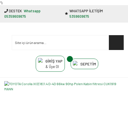
"');
DESTEK
Whatsapp
WHATSAPP İLETİŞİM
05359609675
5359609675
GİRİŞ YAP
SEPETİM
& Üye Ol