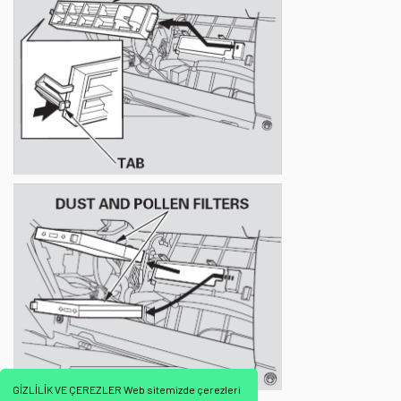
GİZLİLİK VE ÇEREZLER Web sitemizde çerezleri