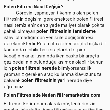
Polen Filtresi Nasıl Değişir?
Görevini yapmayan tıkanmış olan polen
filtresinin değişimi gerekmektedir polen filtresi
nasıl temizlenir den ziyade maliyet olarak çok ta
pahalı olmayan
polen filtresinin temizleme
işlevi olmadığından yenisi ile değiştirilmesi
gerekmektedir.Polen filtresi her araçta başka bir
konumda olabilir.bazı araçlarda torpido
kapağının arka kısmında iken başka bir araçta
gaz pedalının bulunduğu kısımda olabilir bunun
için
polen filtresi nerede
bilmiyorsanız ilk
yapmanız gereken araç kullanma klavuzunuza
bakarak
polen filtresinin yeri
nerede diye
öğreniniz
Polen Filtresinde Neden filtremarketim.com
Filtremarketim.com olarak müşterilerimizin
araçları için doğru hava filtresine uygun fiyatlar