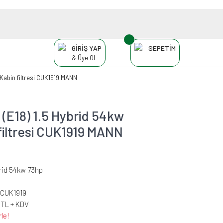
GİRİŞ YAP
SEPETİM
& Üye Ol
 Kabin filtresi CUK1919 MANN
 (E18) 1.5 Hybrid 54kw
filtresi CUK1919 MANN
brid 54kw 73hp
CUK1919
 TL + KDV
le!