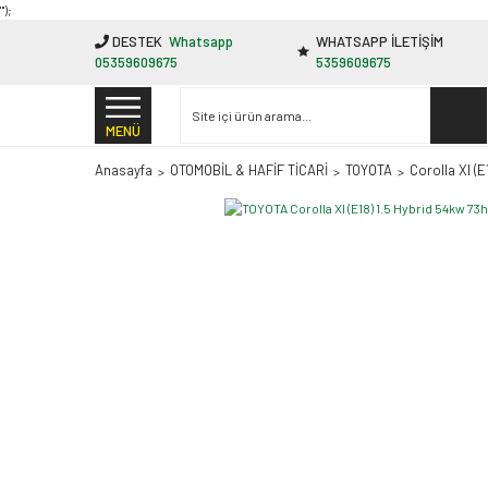
"');
DESTEK
Whatsapp
WHATSAPP İLETİŞİM
05359609675
5359609675
MENÜ
Anasayfa
OTOMOBİL & HAFİF TİCARİ
TOYOTA
Corolla XI (E