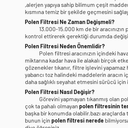
,alerjen yapıya sahip bilimum çeşit madden
kısmına temiz bir şekilde geçmesini sağlaya
Polen Filtresi Ne Zaman Değişmeli?
13.000-15.000 km de bir aracınızın po
kontrol ettirerek gerektiği durumda değişi
Polen Filtresi Neden Önemlidir?
Polen filtresi aracınızın içindeki h
miktarına kadar hava ile alakalı birçok etke
gözenekler tıkanır, filtre işlevini yapamaz
yabancı toz halindeki maddelerin aracın i
daha sağlıklı seyahat etmesini sürücü içi
Polen Filtresi Nasıl Değişir?
Görevini yapmayan tıkanmış olan pole
çok ta pahalı olmayan
polen filtresinin t
başka bir konumda olabilir.bazı araçlarda 
bunun için
polen filtresi nerede
bilmiyors
diye öğreniniz