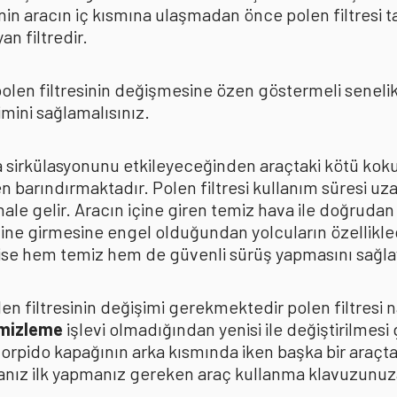
in aracın iç kısmına ulaşmadan önce polen filtresi t
n filtredir.
len filtresinin değişmesine özen göstermeli senelik p
mini sağlamalısınız.
ava sirkülasyonunu etkileyeceğinden araçtaki kötü k
n barındırmaktadır. Polen filtresi kullanım süresi uza
 hale gelir. Aracın içine giren temiz hava ile doğrud
çine girmesine engel olduğundan yolcuların özellikle
n ise hem temiz hem de güvenli sürüş yapmasını sağla
n filtresinin değişimi gerekmektedir polen filtresi n
emizleme
işlevi olmadığından yenisi ile değiştirilmesi
torpido kapağının arka kısmında iken başka bir araçt
anız ilk yapmanız gereken araç kullanma klavuzunu