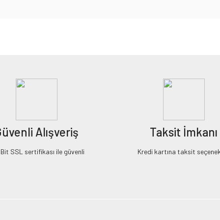
iz gördüğünüz noktaları öneri formunu kullanarak tarafımıza iletebilirsiniz.
Bu ürüne ilk yorumu siz yapın!
Yorum Yaz
üvenli Alışveriş
Taksit İmkanı
it SSL sertifikası ile güvenli
Kredi kartına taksit seçenek
Gönder