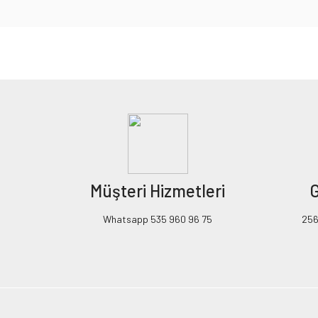
Bu ürünün fiyat bilgisi, resim, ürün açıklamalarında ve diğer konularda yeters
Görüş ve önerileriniz için teşekkür ederiz.
Ürün resmi kalitesiz, bozuk veya görüntülenemiyor.
Ürün açıklamasında eksik bilgiler bulunuyor.
Ürün bilgilerinde hatalar bulunuyor.
Ürün fiyatı diğer sitelerden daha pahalı.
Müşteri Hizmetleri
G
Bu ürüne benzer farklı alternatifler olmalı.
Whatsapp 535 960 96 75
256B