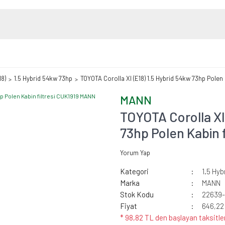
18)
1.5 Hybrid 54kw 73hp
TOYOTA Corolla XI (E18) 1.5 Hybrid 54kw 73hp Polen
MANN
TOYOTA Corolla XI
73hp Polen Kabin 
Yorum Yap
Kategori
1.5 Hy
Marka
MANN
Stok Kodu
22639-
Fiyat
646,22
* 98,82 TL den başlayan taksitler