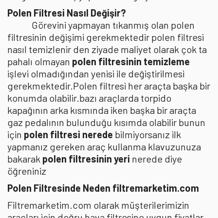
Polen Filtresi Nasıl Değişir?
Görevini yapmayan tıkanmış olan polen
filtresinin değişimi gerekmektedir polen filtresi
nasıl temizlenir den ziyade maliyet olarak çok ta
pahalı olmayan
polen filtresinin temizleme
işlevi olmadığından yenisi ile değiştirilmesi
gerekmektedir.Polen filtresi her araçta başka bir
konumda olabilir.bazı araçlarda torpido
kapağının arka kısmında iken başka bir araçta
gaz pedalının bulunduğu kısımda olabilir bunun
için
polen filtresi nerede
bilmiyorsanız ilk
yapmanız gereken araç kullanma klavuzunuza
bakarak
polen filtresinin yeri
nerede diye
öğreniniz
Polen Filtresinde Neden filtremarketim.com
Filtremarketim.com olarak müşterilerimizin
araçları için doğru hava filtresine uygun fiyatlar