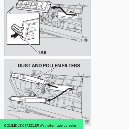
GİZLİLİK VE ÇEREZLER Web sitemizde çerezleri