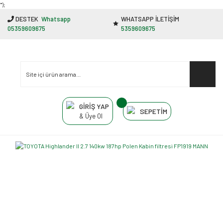
"');
DESTEK
Whatsapp
WHATSAPP İLETİŞİM
05359609675
5359609675
GİRİŞ YAP
SEPETİM
& Üye Ol