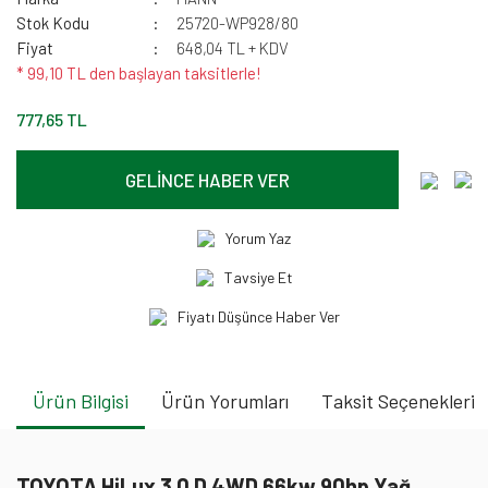
Stok Kodu
25720-WP928/80
Fiyat
648,04 TL + KDV
* 99,10 TL den başlayan taksitlerle!
777,65 TL
GELİNCE HABER VER
Yorum Yaz
Tavsiye Et
Fiyatı Düşünce Haber Ver
Ürün Bilgisi
Ürün Yorumları
Taksit Seçenekleri
TOYOTA HiLux 3.0 D 4WD 66kw 90hp Yağ