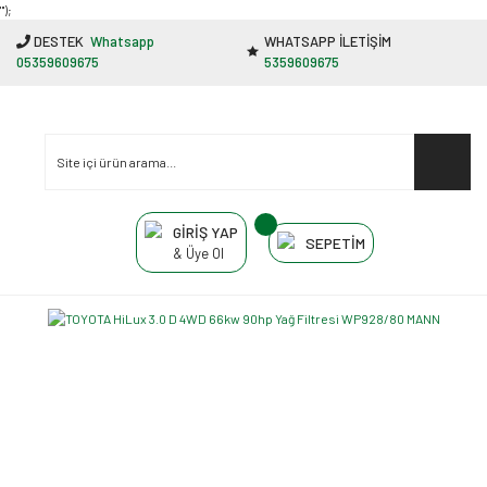
"');
DESTEK
Whatsapp
WHATSAPP İLETİŞİM
05359609675
5359609675
GİRİŞ YAP
SEPETİM
& Üye Ol