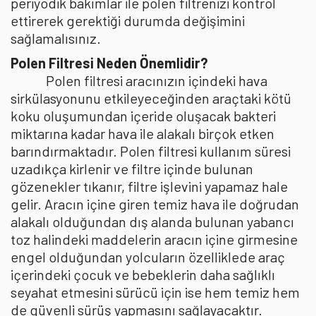
periyodik bakımlar ile polen filtrenizi kontrol
ettirerek gerektiği durumda değişimini
sağlamalısınız.
Polen Filtresi Neden Önemlidir?
Polen filtresi aracınızın içindeki hava
sirkülasyonunu etkileyeceğinden araçtaki kötü
koku oluşumundan içeride oluşacak bakteri
miktarına kadar hava ile alakalı birçok etken
barındırmaktadır. Polen filtresi kullanım süresi
uzadıkça kirlenir ve filtre içinde bulunan
gözenekler tıkanır, filtre işlevini yapamaz hale
gelir. Aracın içine giren temiz hava ile doğrudan
alakalı olduğundan dış alanda bulunan yabancı
toz halindeki maddelerin aracın içine girmesine
engel olduğundan yolcuların özelliklede araç
içerindeki çocuk ve bebeklerin daha sağlıklı
seyahat etmesini sürücü için ise hem temiz hem
de güvenli sürüş yapmasını sağlayacaktır.