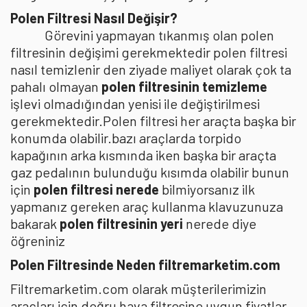
Polen Filtresi Nasıl Değişir?
Görevini yapmayan tıkanmış olan polen
filtresinin değişimi gerekmektedir polen filtresi
nasıl temizlenir den ziyade maliyet olarak çok ta
pahalı olmayan
polen filtresinin temizleme
işlevi olmadığından yenisi ile değiştirilmesi
gerekmektedir.Polen filtresi her araçta başka bir
konumda olabilir.bazı araçlarda torpido
kapağının arka kısmında iken başka bir araçta
gaz pedalının bulunduğu kısımda olabilir bunun
için
polen filtresi nerede
bilmiyorsanız ilk
yapmanız gereken araç kullanma klavuzunuza
bakarak
polen filtresinin yeri
nerede diye
öğreniniz
Polen Filtresinde Neden filtremarketim.com
Filtremarketim.com olarak müşterilerimizin
araçları için doğru hava filtresine uygun fiyatlar