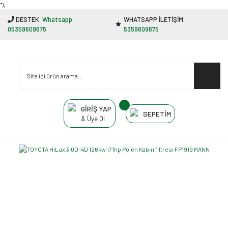
"');
DESTEK
Whatsapp
WHATSAPP İLETİŞİM
05359609675
5359609675
GİRİŞ YAP
SEPETİM
& Üye Ol