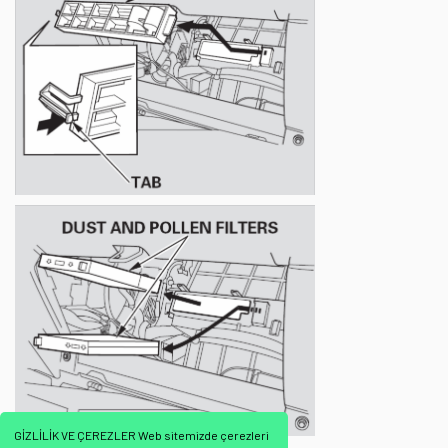
GİZLİLİK VE ÇEREZLER Web sitemizde çerezleri