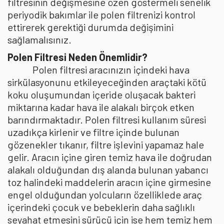
filtresinin değişmesine özen göstermeli senelik
periyodik bakımlar ile polen filtrenizi kontrol
ettirerek gerektiği durumda değişimini
sağlamalısınız.
Polen Filtresi Neden Önemlidir?
Polen filtresi aracınızın içindeki hava
sirkülasyonunu etkileyeceğinden araçtaki kötü
koku oluşumundan içeride oluşacak bakteri
miktarına kadar hava ile alakalı birçok etken
barındırmaktadır. Polen filtresi kullanım süresi
uzadıkça kirlenir ve filtre içinde bulunan
gözenekler tıkanır, filtre işlevini yapamaz hale
gelir. Aracın içine giren temiz hava ile doğrudan
alakalı olduğundan dış alanda bulunan yabancı
toz halindeki maddelerin aracın içine girmesine
engel olduğundan yolcuların özelliklede araç
içerindeki çocuk ve bebeklerin daha sağlıklı
seyahat etmesini sürücü için ise hem temiz hem