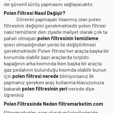
de güvenli sürüş yapmasını sağlayacaktır.
Polen Filtresi Nasıl Değişir?
Görevini yapmayan tıkanmış olan polen
filtresinin değişimi gerekmektedir polen filtresi
nasıl temizlenir den ziyade maliyet olarak çok ta
pahalı olmayan
polen filtresinin temizleme
işlevi olmadığından yenisi ile değiştirilmesi
gerekmektedir.Polen filtresi her araçta başka bir
konumda olabilir.bazı araçlarda torpido
kapağının arka kısmında iken başka bir araçta
gaz pedalının bulunduğu kısımda olabilir bunun
için
polen filtresi nerede
bilmiyorsanız ilk
yapmanız gereken araç kullanma klavuzunuza
bakarak
polen filtresinin yeri
nerede diye
öğreniniz
Polen Filtresinde Neden filtremarketim.com
Filtremarketim.com olarak müşterilerimizin