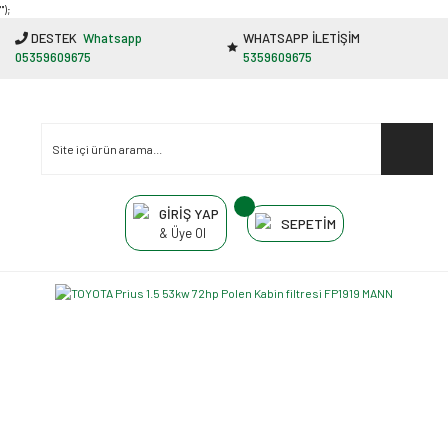
"');
DESTEK
Whatsapp
WHATSAPP İLETİŞİM
05359609675
5359609675
GİRİŞ YAP
SEPETİM
& Üye Ol