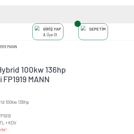
GİRİŞ YAP
SEPETİM
& Üye Ol
P1919 MANN
Hybrid 100kw 136hp
esi FP1919 MANN
rid 100kw 136hp
FP1919
 TL + KDV
rle!