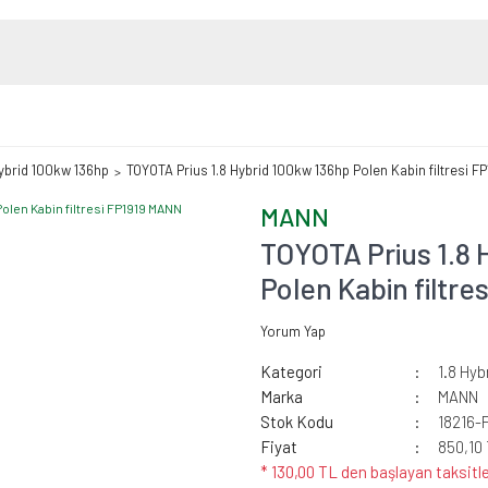
Hybrid 100kw 136hp
TOYOTA Prius 1.8 Hybrid 100kw 136hp Polen Kabin filtresi F
MANN
TOYOTA Prius 1.8 
Polen Kabin filtr
Yorum Yap
Kategori
1.8 Hyb
Marka
MANN
Stok Kodu
18216-
Fiyat
850,10
* 130,00 TL den başlayan taksitle