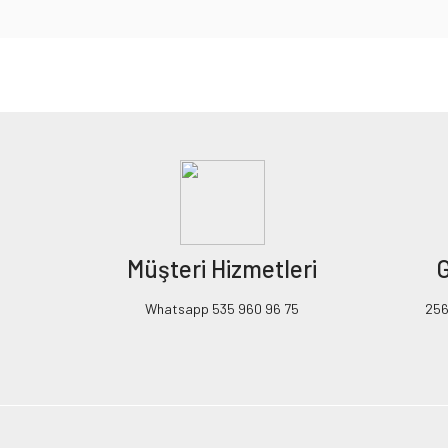
Bu ürünün fiyat bilgisi, resim, ürün açıklamalarında ve diğer konularda yeters
Görüş ve önerileriniz için teşekkür ederiz.
Ürün resmi kalitesiz, bozuk veya görüntülenemiyor.
Ürün açıklamasında eksik bilgiler bulunuyor.
Ürün bilgilerinde hatalar bulunuyor.
Ürün fiyatı diğer sitelerden daha pahalı.
Müşteri Hizmetleri
G
Bu ürüne benzer farklı alternatifler olmalı.
Whatsapp 535 960 96 75
256B