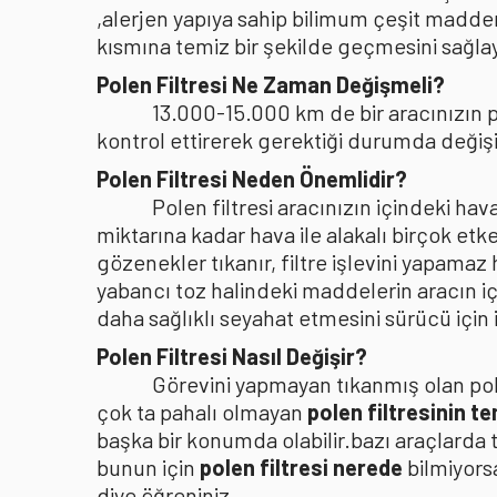
,alerjen yapıya sahip bilimum çeşit madden
kısmına temiz bir şekilde geçmesini sağlaya
Polen Filtresi Ne Zaman Değişmeli?
13.000-15.000 km de bir aracınızın po
kontrol ettirerek gerektiği durumda değişi
Polen Filtresi Neden Önemlidir?
Polen filtresi aracınızın içindeki h
miktarına kadar hava ile alakalı birçok etke
gözenekler tıkanır, filtre işlevini yapamaz
yabancı toz halindeki maddelerin aracın i
daha sağlıklı seyahat etmesini sürücü içi
Polen Filtresi Nasıl Değişir?
Görevini yapmayan tıkanmış olan pole
çok ta pahalı olmayan
polen filtresinin t
başka bir konumda olabilir.bazı araçlarda 
bunun için
polen filtresi nerede
bilmiyors
diye öğreniniz