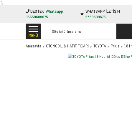
"');
DESTEK
Whatsapp
WHATSAPP İLETİŞİM
05359609675
5359609675
MENÜ
Anasayfa
OTOMOBİL & HAFİF TİCARİ
TOYOTA
Prius
1.8 