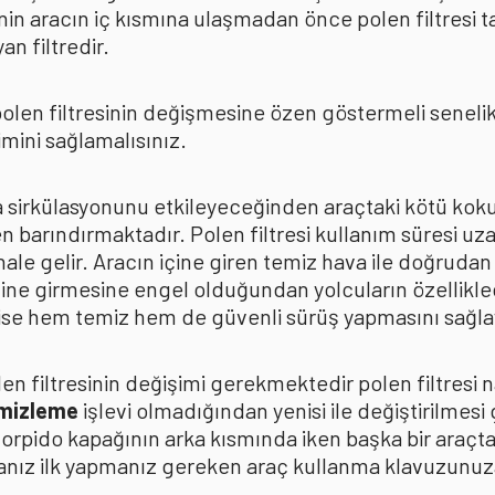
in aracın iç kısmına ulaşmadan önce polen filtresi t
n filtredir.
len filtresinin değişmesine özen göstermeli senelik p
mini sağlamalısınız.
ava sirkülasyonunu etkileyeceğinden araçtaki kötü k
n barındırmaktadır. Polen filtresi kullanım süresi uza
 hale gelir. Aracın içine giren temiz hava ile doğrud
çine girmesine engel olduğundan yolcuların özellikle
n ise hem temiz hem de güvenli sürüş yapmasını sağla
n filtresinin değişimi gerekmektedir polen filtresi n
emizleme
işlevi olmadığından yenisi ile değiştirilmesi
torpido kapağının arka kısmında iken başka bir araçt
anız ilk yapmanız gereken araç kullanma klavuzunu