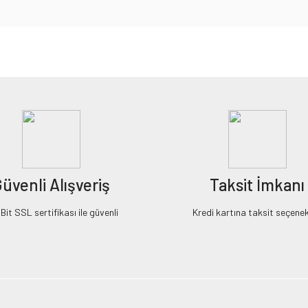
iz gördüğünüz noktaları öneri formunu kullanarak tarafımıza iletebilirsiniz.
Bu ürüne ilk yorumu siz yapın!
Yorum Yaz
üvenli Alışveriş
Taksit İmkanı
it SSL sertifikası ile güvenli
Kredi kartına taksit seçenek
Gönder