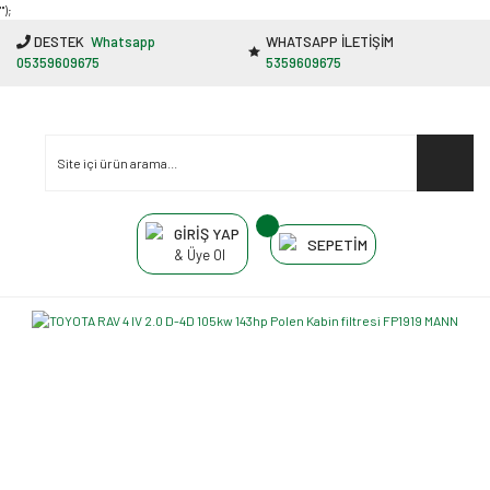
"');
DESTEK
Whatsapp
WHATSAPP İLETİŞİM
05359609675
5359609675
GİRİŞ YAP
SEPETİM
& Üye Ol