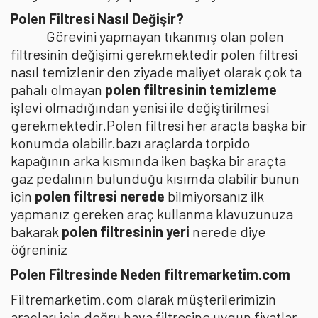
Polen Filtresi Nasıl Değişir?
Görevini yapmayan tıkanmış olan polen
filtresinin değişimi gerekmektedir polen filtresi
nasıl temizlenir den ziyade maliyet olarak çok ta
pahalı olmayan
polen filtresinin temizleme
işlevi olmadığından yenisi ile değiştirilmesi
gerekmektedir.Polen filtresi her araçta başka bir
konumda olabilir.bazı araçlarda torpido
kapağının arka kısmında iken başka bir araçta
gaz pedalının bulunduğu kısımda olabilir bunun
için
polen filtresi nerede
bilmiyorsanız ilk
yapmanız gereken araç kullanma klavuzunuza
bakarak
polen filtresinin yeri
nerede diye
öğreniniz
Polen Filtresinde Neden filtremarketim.com
Filtremarketim.com olarak müşterilerimizin
araçları için doğru hava filtresine uygun fiyatlar