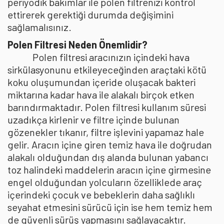
periyodik bakımlar ile polen filtrenizi kontrol
ettirerek gerektiği durumda değişimini
sağlamalısınız.
Polen Filtresi Neden Önemlidir?
Polen filtresi aracınızın içindeki hava
sirkülasyonunu etkileyeceğinden araçtaki kötü
koku oluşumundan içeride oluşacak bakteri
miktarına kadar hava ile alakalı birçok etken
barındırmaktadır. Polen filtresi kullanım süresi
uzadıkça kirlenir ve filtre içinde bulunan
gözenekler tıkanır, filtre işlevini yapamaz hale
gelir. Aracın içine giren temiz hava ile doğrudan
alakalı olduğundan dış alanda bulunan yabancı
toz halindeki maddelerin aracın içine girmesine
engel olduğundan yolcuların özelliklede araç
içerindeki çocuk ve bebeklerin daha sağlıklı
seyahat etmesini sürücü için ise hem temiz hem
de güvenli sürüş yapmasını sağlayacaktır.