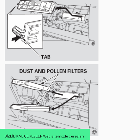
GİZLİLİK VE ÇEREZLER Web sitemizde çerezleri