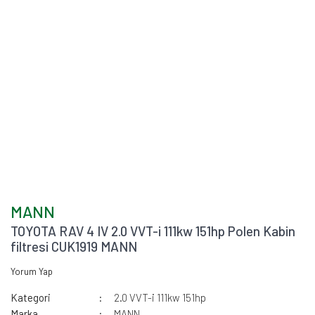
MANN
TOYOTA RAV 4 IV 2.0 VVT-i 111kw 151hp Polen Kabin
filtresi CUK1919 MANN
Yorum Yap
Kategori
2.0 VVT-i 111kw 151hp
Marka
MANN