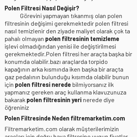
Polen Filtresi Nasıl Değişir?
Görevini yapmayan tıkanmış olan polen
filtresinin değişimi gerekmektedir polen filtresi
nasıl temizlenir den ziyade maliyet olarak çok ta
pahalı olmayan
polen filtresinin temizleme
işlevi olmadığından yenisi ile değiştirilmesi
gerekmektedir.Polen filtresi her araçta başka bir
konumda olabilir.bazı araçlarda torpido
kapağının arka kısmında iken başka bir araçta
gaz pedalının bulunduğu kısımda olabilir bunun
için
polen filtresi nerede
bilmiyorsanız ilk
yapmanız gereken araç kullanma klavuzunuza
bakarak
polen filtresinin yeri
nerede diye
öğreniniz
Polen Filtresinde Neden filtremarketim.com
Filtremarketim.com olarak müşterilerimizin
araçları için doğru hava filtresine uygun fiyatlar