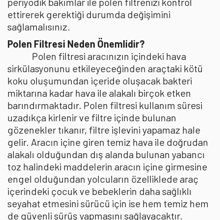
periyodik bakımlar ile polen filtrenizi kontrol
ettirerek gerektiği durumda değişimini
sağlamalısınız.
Polen Filtresi Neden Önemlidir?
Polen filtresi aracınızın içindeki hava
sirkülasyonunu etkileyeceğinden araçtaki kötü
koku oluşumundan içeride oluşacak bakteri
miktarına kadar hava ile alakalı birçok etken
barındırmaktadır. Polen filtresi kullanım süresi
uzadıkça kirlenir ve filtre içinde bulunan
gözenekler tıkanır, filtre işlevini yapamaz hale
gelir. Aracın içine giren temiz hava ile doğrudan
alakalı olduğundan dış alanda bulunan yabancı
toz halindeki maddelerin aracın içine girmesine
engel olduğundan yolcuların özelliklede araç
içerindeki çocuk ve bebeklerin daha sağlıklı
seyahat etmesini sürücü için ise hem temiz hem
de güvenli sürüş yapmasını sağlayacaktır.