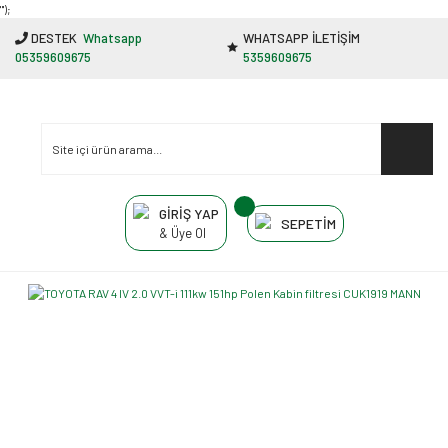
"');
DESTEK
Whatsapp
WHATSAPP İLETİŞİM
05359609675
5359609675
GİRİŞ YAP
SEPETİM
& Üye Ol