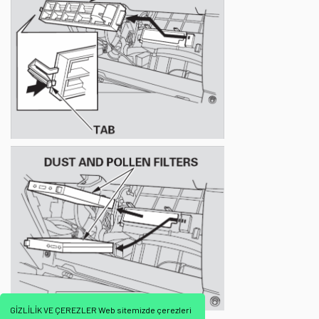
GİZLİLİK VE ÇEREZLER Web sitemizde çerezleri