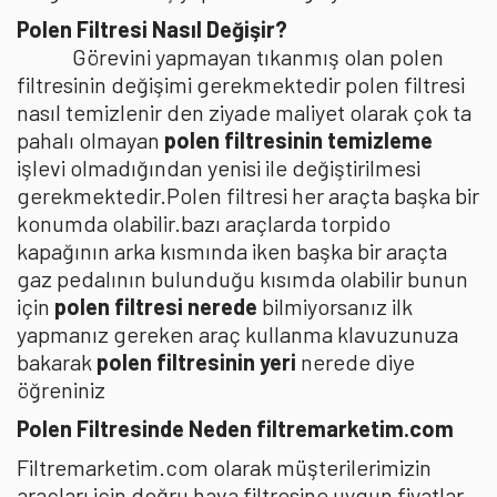
Polen Filtresi Nasıl Değişir?
Görevini yapmayan tıkanmış olan polen
filtresinin değişimi gerekmektedir polen filtresi
nasıl temizlenir den ziyade maliyet olarak çok ta
pahalı olmayan
polen filtresinin temizleme
işlevi olmadığından yenisi ile değiştirilmesi
gerekmektedir.Polen filtresi her araçta başka bir
konumda olabilir.bazı araçlarda torpido
kapağının arka kısmında iken başka bir araçta
gaz pedalının bulunduğu kısımda olabilir bunun
için
polen filtresi nerede
bilmiyorsanız ilk
yapmanız gereken araç kullanma klavuzunuza
bakarak
polen filtresinin yeri
nerede diye
öğreniniz
Polen Filtresinde Neden filtremarketim.com
Filtremarketim.com olarak müşterilerimizin
araçları için doğru hava filtresine uygun fiyatlar