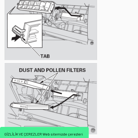
GİZLİLİK VE ÇEREZLER Web sitemizde çerezleri