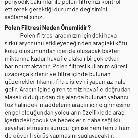
periyodik bakımlar ile polen filtrenizi kontrol
ettirerek gerektiği durumda değişimini
sağlamalısınız.
Polen Filtresi Neden Önemlidir?
Polen filtresi aracınızın içindeki hava
sirkülasyonunu etkileyeceğinden araçtaki kötü
koku oluşumundan içeride oluşacak bakteri
miktarına kadar hava ile alakalı birçok etken
barındırmaktadır. Polen filtresi kullanım süresi
uzadıkça kirlenir ve filtre içinde bulunan
gözenekler tıkanır, filtre işlevini yapamaz hale
gelir. Aracın içine giren temiz hava ile doğrudan
alakalı olduğundan dış alanda bulunan yabancı
toz halindeki maddelerin aracın içine girmesine
engel olduğundan yolcuların özelliklede araç
içerindeki çocuk ve bebeklerin daha sağlıklı
seyahat etmesini sürücü için ise hem temiz hem
de güvenli sürüş yapmasını sağlayacaktır.