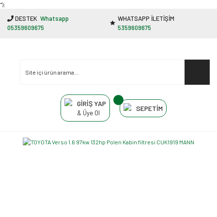
"');
DESTEK
Whatsapp
WHATSAPP İLETİŞİM
05359609675
5359609675
GİRİŞ YAP
SEPETİM
& Üye Ol