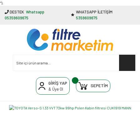
"');
DESTEK
Whatsapp
WHATSAPP İLETİŞİM
05359609675
5359609675
GİRİŞ YAP
SEPETİM
& Üye Ol