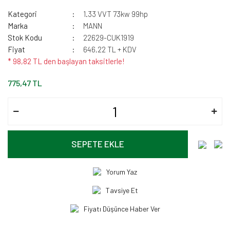
Kategori
1.33 VVT 73kw 99hp
Marka
MANN
Stok Kodu
22629-CUK1919
Fiyat
646,22 TL + KDV
* 98,82 TL den başlayan taksitlerle!
775,47 TL
SEPETE EKLE
Yorum Yaz
Tavsiye Et
Fiyatı Düşünce Haber Ver