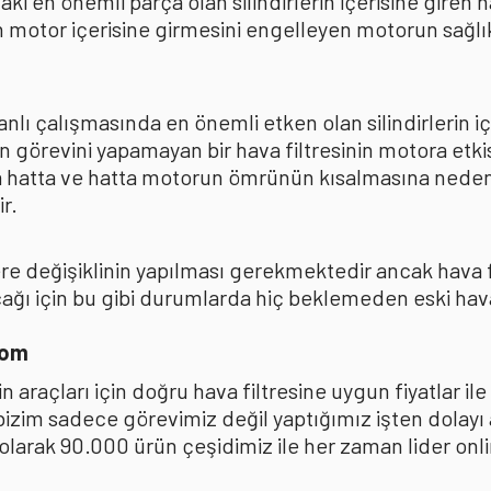
ki en önemli parça olan silindirlerin içerisine giren
 motor içerisine girmesini engelleyen motorun sağlıkl
lı çalışmasında en önemli etken olan silindirlerin iç
n görevini yapamayan bir hava filtresinin motora et
na hatta ve hatta motorun ömrünün kısalmasına neden
r.
kere değişiklinin yapılması gerekmektedir ancak hava
ı için bu gibi durumlarda hiç beklemeden eski hava fi
com
 araçları için doğru hava filtresine uygun fiyatlar i
 bizim sadece görevimiz değil yaptığımız işten dolay
ak 90.000 ürün çeşidimiz ile her zaman lider online 