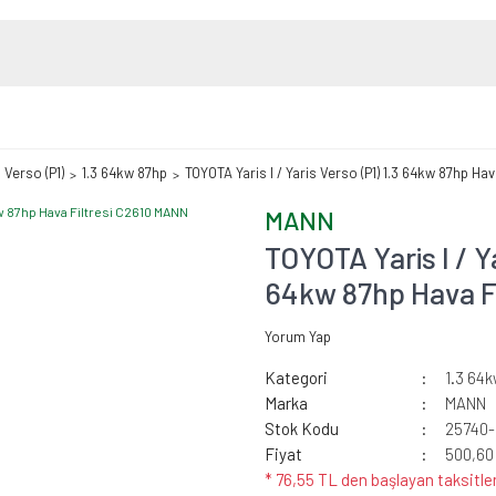
s Verso (P1)
1.3 64kw 87hp
TOYOTA Yaris I / Yaris Verso (P1) 1.3 64kw 87hp Ha
MANN
TOYOTA Yaris I / Ya
64kw 87hp Hava F
Yorum Yap
Kategori
1.3 64
Marka
MANN
Stok Kodu
25740-
Fiyat
500,60
* 76,55 TL den başlayan taksitler