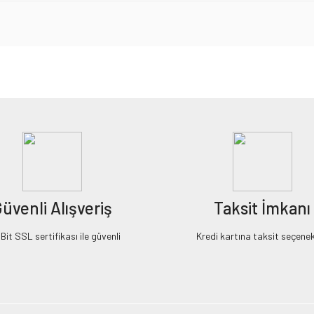
iz gördüğünüz noktaları öneri formunu kullanarak tarafımıza iletebilirsiniz.
Bu ürüne ilk yorumu siz yapın!
Yorum Yaz
üvenli Alışveriş
Taksit İmkanı
it SSL sertifikası ile güvenli
Kredi kartına taksit seçenek