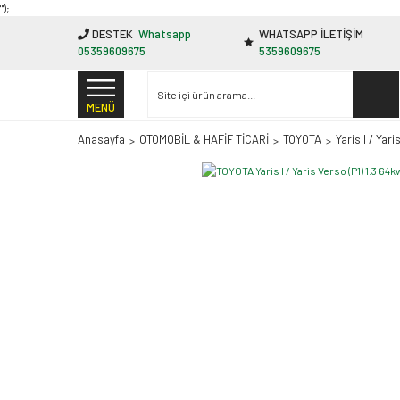
"');
DESTEK
Whatsapp
WHATSAPP İLETİŞİM
05359609675
5359609675
MENÜ
Anasayfa
OTOMOBİL & HAFİF TİCARİ
TOYOTA
Yaris I / Yari