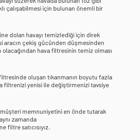
 havayı süzerek havada bulunan toz gibi
ı çalışabilmesi için bulunan önemli bir
ine dolan havayı temizlediği için direk
kisi aracın çekiş gücünden düşmesinden
 olacağından hava filtresinin temiz olması
 filtresinde oluşan tıkanmanın boyutu fazla
ltrenizi yenisi ile değiştirmenizi tavsiye
le müşteri memnuniyetini en önde tutarak
ı aynı zamanda
filtre satıcısıyız.