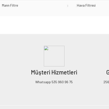
Mann Filtre
:
Hava Filtresi
Bu ürünün fiyat bilgisi, resim, ürün açıklamalarında ve diğer konularda yeters
Görüş ve önerileriniz için teşekkür ederiz.
Ürün resmi kalitesiz, bozuk veya görüntülenemiyor.
Ürün açıklamasında eksik bilgiler bulunuyor.
Ürün bilgilerinde hatalar bulunuyor.
Ürün fiyatı diğer sitelerden daha pahalı.
Müşteri Hizmetleri
G
Bu ürüne benzer farklı alternatifler olmalı.
Whatsapp 535 960 96 75
256B