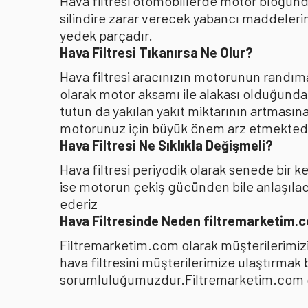
Hava filtresi otomobillerde motor bloğunda
silindire zarar verecek yabancı maddelerin
yedek parçadır.
Hava Filtresi Tıkanırsa Ne Olur?
Hava filtresi aracınızın motorunun randıman
olarak motor aksamı ile alakası olduğunda
tutun da yakılan yakıt miktarının artması
motorunuz için büyük önem arz etmektedi
Hava Filtresi Ne Sıklıkla Değişmeli?
Hava filtresi periyodik olarak senede bir 
ise motorun çekiş gücünden bile anlaşılacağ
ederiz
Hava Filtresinde Neden filtremarketim.
Filtremarketim.com olarak müşterilerimizin
hava filtresini müşterilerimize ulaştırmak
sorumluluğumuzdur.Filtremarketim.com olar