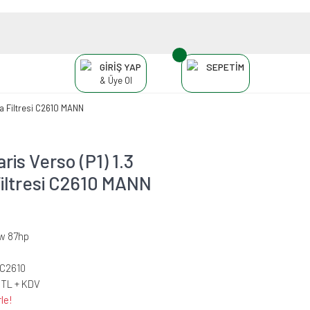
GİRİŞ YAP
SEPETİM
& Üye Ol
va Filtresi C2610 MANN
ris Verso (P1) 1.3
iltresi C2610 MANN
kw 87hp
C2610
 TL + KDV
le!