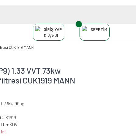
GİRİŞ YAP
SEPETİM
& Üye Ol
iltresi CUK1919 MANN
XP9) 1.33 VVT 73kw
filtresi CUK1919 MANN
VT 73kw 99hp
CUK1919
 TL + KDV
le!