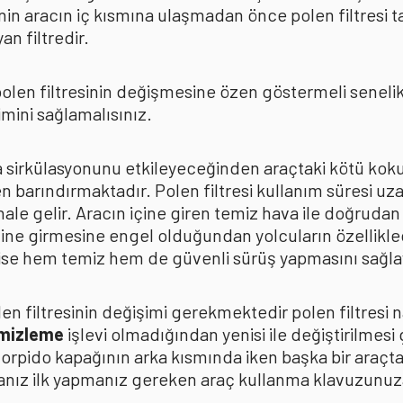
in aracın iç kısmına ulaşmadan önce polen filtresi t
n filtredir.
len filtresinin değişmesine özen göstermeli senelik p
mini sağlamalısınız.
ava sirkülasyonunu etkileyeceğinden araçtaki kötü k
n barındırmaktadır. Polen filtresi kullanım süresi uza
 hale gelir. Aracın içine giren temiz hava ile doğrud
çine girmesine engel olduğundan yolcuların özellikle
n ise hem temiz hem de güvenli sürüş yapmasını sağla
n filtresinin değişimi gerekmektedir polen filtresi n
emizleme
işlevi olmadığından yenisi ile değiştirilmesi
torpido kapağının arka kısmında iken başka bir araçt
anız ilk yapmanız gereken araç kullanma klavuzunu