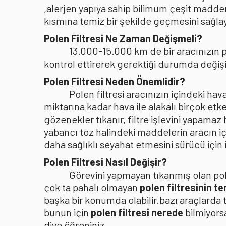
,alerjen yapıya sahip bilimum çeşit madden
kısmına temiz bir şekilde geçmesini sağlaya
Polen Filtresi Ne Zaman Değişmeli?
13.000-15.000 km de bir aracınızın po
kontrol ettirerek gerektiği durumda değişi
Polen Filtresi Neden Önemlidir?
Polen filtresi aracınızın içindeki h
miktarına kadar hava ile alakalı birçok etke
gözenekler tıkanır, filtre işlevini yapamaz
yabancı toz halindeki maddelerin aracın i
daha sağlıklı seyahat etmesini sürücü içi
Polen Filtresi Nasıl Değişir?
Görevini yapmayan tıkanmış olan pole
çok ta pahalı olmayan
polen filtresinin t
başka bir konumda olabilir.bazı araçlarda 
bunun için
polen filtresi nerede
bilmiyors
diye öğreniniz