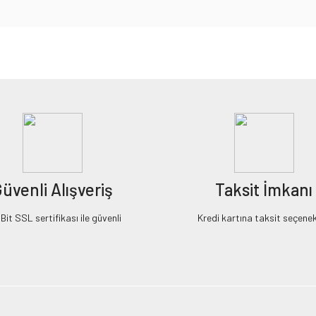
iz gördüğünüz noktaları öneri formunu kullanarak tarafımıza iletebilirsiniz.
Bu ürüne ilk yorumu siz yapın!
Yorum Yaz
üvenli Alışveriş
Taksit İmkanı
it SSL sertifikası ile güvenli
Kredi kartına taksit seçenek
Gönder