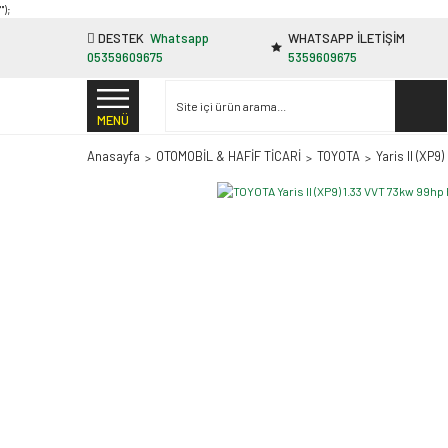
"');
DESTEK
Whatsapp
WHATSAPP İLETİŞİM
05359609675
5359609675
MENÜ
Anasayfa
OTOMOBİL & HAFİF TİCARİ
TOYOTA
Yaris II (XP9)