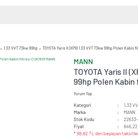
1.33 VVT 73kw 99hp
TOYOTA Yaris II (XP9) 1.33 VVT 73kw 99hp Polen Kabin f
MANN
TOYOTA Yaris II (
99hp Polen Kabin 
Yorum Yap
Kategori
1.33 V
Marka
MANN
Stok Kodu
22633-
Fiyat
646,22
* 98,82 TL den başlayan taksitler