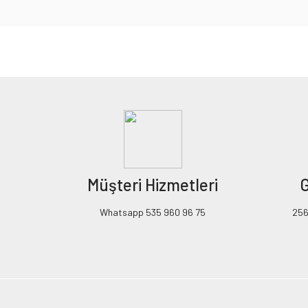
Bu ürünün fiyat bilgisi, resim, ürün açıklamalarında ve diğer konularda yeters
Görüş ve önerileriniz için teşekkür ederiz.
Ürün resmi kalitesiz, bozuk veya görüntülenemiyor.
Ürün açıklamasında eksik bilgiler bulunuyor.
Ürün bilgilerinde hatalar bulunuyor.
Ürün fiyatı diğer sitelerden daha pahalı.
Müşteri Hizmetleri
G
Bu ürüne benzer farklı alternatifler olmalı.
Whatsapp 535 960 96 75
256B